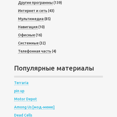
Другие программы
(139)
Интернет и сеть
(43)
Мультимедиа
(85)
Навигация
(10)
Офисные
(16)
Системные
(32)
Телефонная часть
(4)
Популярные материалы
Terraria
pin up
Motor Depot
Among Us [мод-меню]
Dead Cells