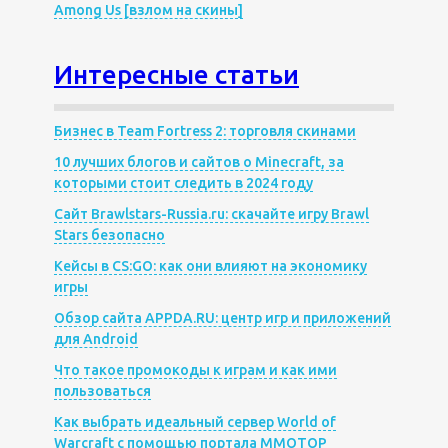
Among Us [взлом на скины]
Интересные статьи
Бизнес в Team Fortress 2: торговля скинами
10 лучших блогов и сайтов о Minecraft, за
которыми стоит следить в 2024 году
Сайт Brawlstars-Russia.ru: скачайте игру Brawl
Stars безопасно
Кейсы в CS:GO: как они влияют на экономику
игры
Обзор сайта APPDA.RU: центр игр и приложений
для Android
Что такое промокоды к играм и как ими
пользоваться
Как выбрать идеальный сервер World of
Warcraft с помощью портала MMOTOP