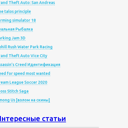
rand Theft Auto: San Andreas
e talos principle
rming simulator 18
еальная Рыбалка
arking Jam 3D
hill Rush Water Park Racing
and Theft Auto Vice City
ssassin’s Creed Идентификация
eed for speed most wanted
ream League Soccer 2020
oss Stitch Saga
mong Us [взлом на скины]
Интересные статьи