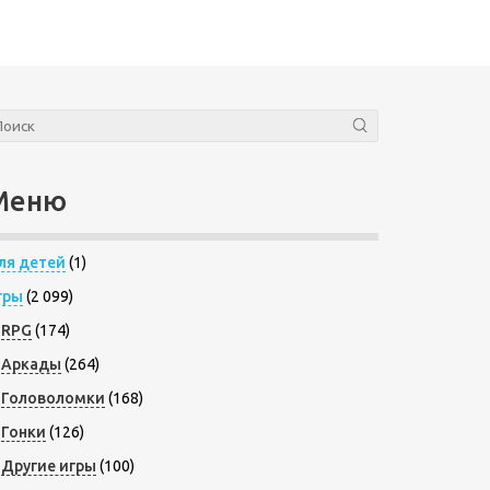
Меню
ля детей
(1)
гры
(2 099)
RPG
(174)
Аркады
(264)
Головоломки
(168)
Гонки
(126)
Другие игры
(100)