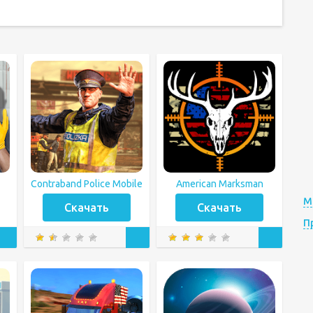
Contraband Police Mobile
American Marksman
М
Скачать
Скачать
П