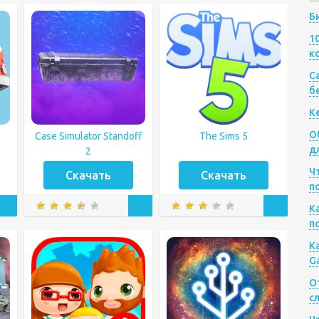
Б
1
к
Са
б
К
О
Case Simulator Standoff
The Sims 5
д
2
Ч
Скачать
Скачать
п
К
п
К
G
О
с