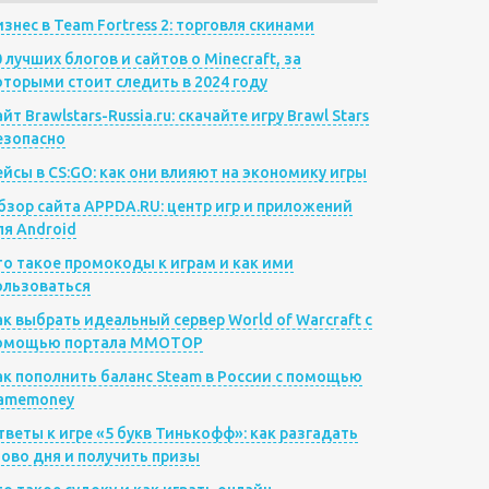
изнес в Team Fortress 2: торговля скинами
0 лучших блогов и сайтов о Minecraft, за
оторыми стоит следить в 2024 году
йт Brawlstars-Russia.ru: скачайте игру Brawl Stars
езопасно
ейсы в CS:GO: как они влияют на экономику игры
бзор сайта APPDA.RU: центр игр и приложений
ля Android
то такое промокоды к играм и как ими
ользоваться
ак выбрать идеальный сервер World of Warcraft с
омощью портала MMOTOP
ак пополнить баланс Steam в России с помощью
amemoney
тветы к игре «5 букв Тинькофф»: как разгадать
лово дня и получить призы