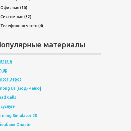
Офисные
(16)
Системные
(32)
Телефонная часть
(4)
Популярные материалы
rraria
n up
otor Depot
mong Us [мод-меню]
ad Cells
осуслуги
arming Simulator 20
бербанк Онлайн