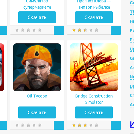
Cимулятор
Прогноз клёва —
G
супермаркета
ТипТоп Рыбалка
Th
Скачать
Скачать
Fa
Р
P
Up
Gr
A
N
D
Cr
Oil Tycoon
Bridge Construction
Simulator
A
Скачать
Скачать