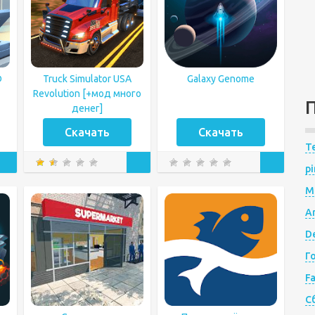
D
Truck Simulator USA
Galaxy Genome
Revolution [+мод много
денег]
Скачать
Скачать
Te
pi
M
A
De
Г
F
С