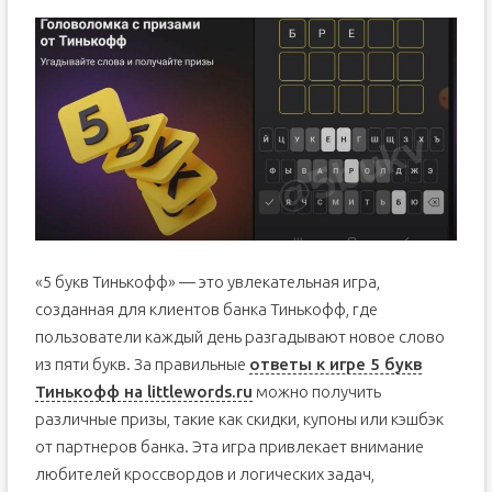
«5 букв Тинькофф» — это увлекательная игра,
созданная для клиентов банка Тинькофф, где
пользователи каждый день разгадывают новое слово
из пяти букв. За правильные
ответы к игре 5 букв
Тинькофф на littlewords.ru
можно получить
различные призы, такие как скидки, купоны или кэшбэк
от партнеров банка. Эта игра привлекает внимание
любителей кроссвордов и логических задач,