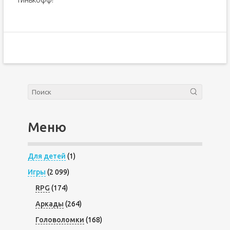
Меню
Для детей
(1)
Игры
(2 099)
RPG
(174)
Аркады
(264)
Головоломки
(168)