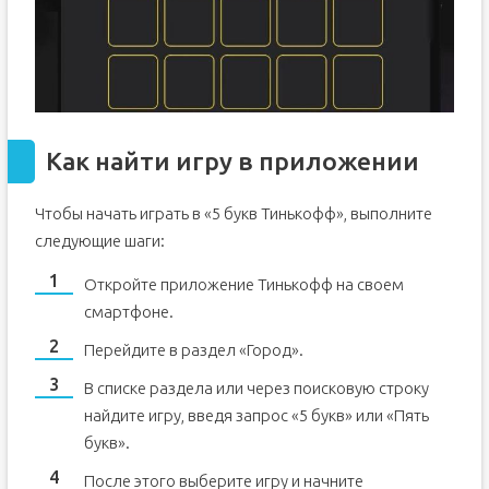
Как найти игру в приложении
Чтобы начать играть в «5 букв Тинькофф», выполните
следующие шаги:
Откройте приложение Тинькофф на своем
смартфоне.
Перейдите в раздел «Город».
В списке раздела или через поисковую строку
найдите игру, введя запрос «5 букв» или «Пять
букв».
После этого выберите игру и начните