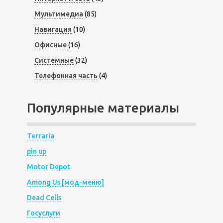
Мультимедиа
(85)
Навигация
(10)
Офисные
(16)
Системные
(32)
Телефонная часть
(4)
Популярные материалы
Terraria
pin up
Motor Depot
Among Us [мод-меню]
Dead Cells
Госуслуги