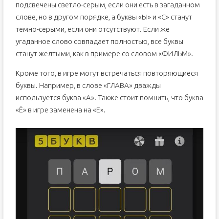
подсвечены светло-серым, если они есть в загаданном
слове, но в другом порядке, а буквы «Ы» и «С» станут
темно-серыми, если они отсутствуют. Если же
угаданное слово совпадает полностью, все буквы
станут желтыми, как в примере со словом «ФИЛЬМ».
Кроме того, в игре могут встречаться повторяющиеся
буквы. Например, в слове «ГЛАВА» дважды
используется буква «А». Также стоит помнить, что буква
«Ё» в игре заменена на «Е».