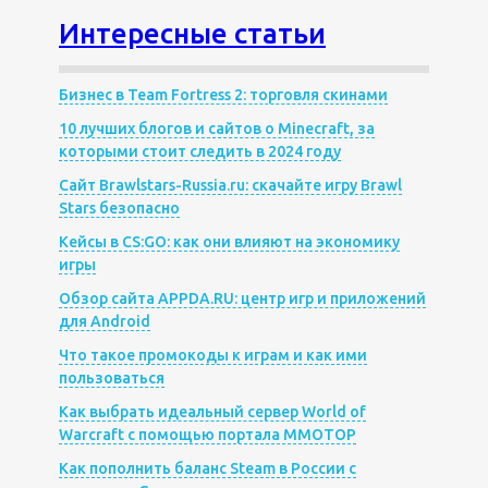
Интересные статьи
Бизнес в Team Fortress 2: торговля скинами
10 лучших блогов и сайтов о Minecraft, за
которыми стоит следить в 2024 году
Сайт Brawlstars-Russia.ru: скачайте игру Brawl
Stars безопасно
Кейсы в CS:GO: как они влияют на экономику
игры
Обзор сайта APPDA.RU: центр игр и приложений
для Android
Что такое промокоды к играм и как ими
пользоваться
Как выбрать идеальный сервер World of
Warcraft с помощью портала MMOTOP
Как пополнить баланс Steam в России с