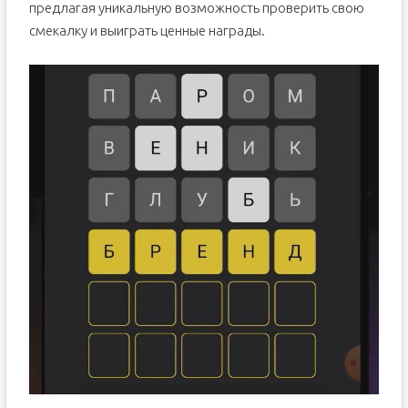
предлагая уникальную возможность проверить свою
смекалку и выиграть ценные награды.