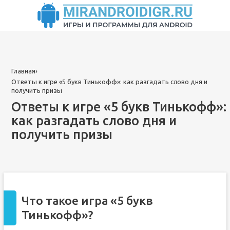
Главная
›
Ответы к игре «5 букв Тинькофф»: как разгадать слово дня и
получить призы
Ответы к игре «5 букв Тинькофф»:
как разгадать слово дня и
получить призы
Что такое игра «5 букв
Тинькофф»?