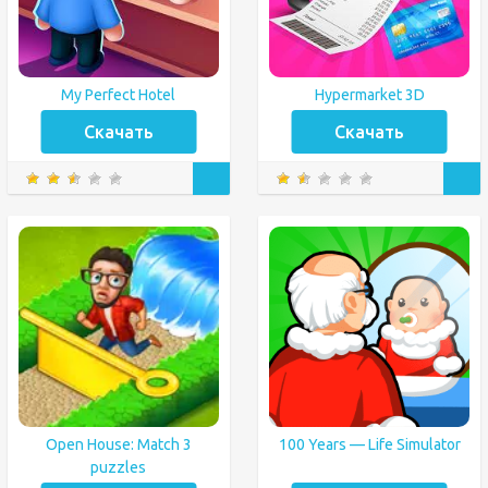
My Perfect Hotel
Hypermarket 3D
Скачать
Скачать
Open House: Match 3
100 Years — Life Simulator
puzzles