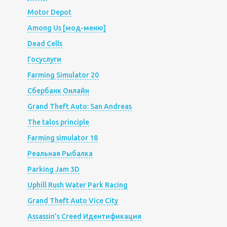
Motor Depot
Among Us [мод-меню]
Dead Cells
Госуслуги
Farming Simulator 20
Сбербанк Онлайн
Grand Theft Auto: San Andreas
The talos principle
Farming simulator 18
Реальная Рыбалка
Parking Jam 3D
Uphill Rush Water Park Racing
Grand Theft Auto Vice City
Assassin’s Creed Идентификация