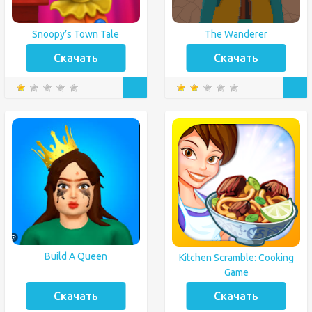
Snoopy’s Town Tale
The Wanderer
Скачать
Скачать
Build A Queen
Kitchen Scramble: Cooking
Game
Скачать
Скачать