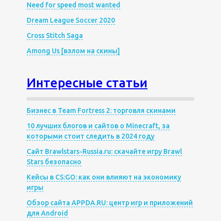
Need for speed most wanted
Dream League Soccer 2020
Cross Stitch Saga
Among Us [взлом на скины]
Интересные статьи
Бизнес в Team Fortress 2: торговля скинами
10 лучших блогов и сайтов о Minecraft, за
которыми стоит следить в 2024 году
Сайт Brawlstars-Russia.ru: скачайте игру Brawl
Stars безопасно
Кейсы в CS:GO: как они влияют на экономику
игры
Обзор сайта APPDA.RU: центр игр и приложений
для Android