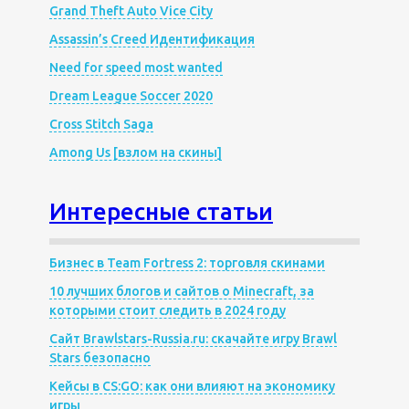
Grand Theft Auto Vice City
Assassin’s Creed Идентификация
Need for speed most wanted
Dream League Soccer 2020
Cross Stitch Saga
Among Us [взлом на скины]
Интересные статьи
Бизнес в Team Fortress 2: торговля скинами
10 лучших блогов и сайтов о Minecraft, за
которыми стоит следить в 2024 году
Сайт Brawlstars-Russia.ru: скачайте игру Brawl
Stars безопасно
Кейсы в CS:GO: как они влияют на экономику
игры