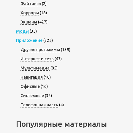
Файтинги
(2)
Хорроры
(18)
Экшены
(427)
Моды
(35)
Приложение
(325)
Другие программы
(139)
Интернет и сеть
(43)
Мультимедиа
(85)
Навигация
(10)
Офисные
(16)
Системные
(32)
Телефонная часть
(4)
Популярные материалы