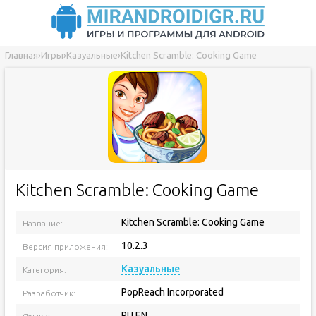
Главная
›
Игры
›
Казуальные
›
Kitchen Scramble: Cooking Game
Kitchen Scramble: Cooking Game
Kitchen Scramble: Cooking Game
Название:
10.2.3
Версия приложения:
Казуальные
Категория:
PopReach Incorporated
Разработчик:
RU EN