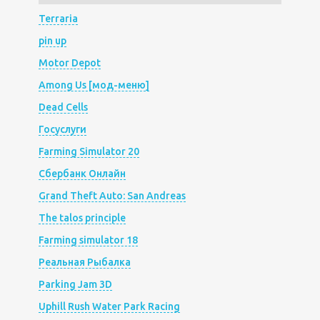
Terraria
pin up
Motor Depot
Among Us [мод-меню]
Dead Cells
Госуслуги
Farming Simulator 20
Сбербанк Онлайн
Grand Theft Auto: San Andreas
The talos principle
Farming simulator 18
Реальная Рыбалка
Parking Jam 3D
Uphill Rush Water Park Racing