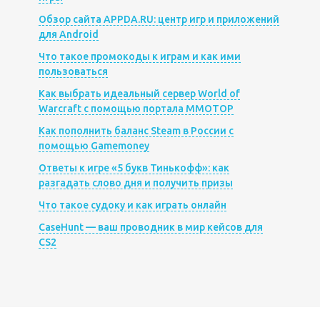
Обзор сайта APPDA.RU: центр игр и приложений
для Android
Что такое промокоды к играм и как ими
пользоваться
Как выбрать идеальный сервер World of
Warcraft с помощью портала MMOTOP
Как пополнить баланс Steam в России с
помощью Gamemoney
Ответы к игре «5 букв Тинькофф»: как
разгадать слово дня и получить призы
Что такое судоку и как играть онлайн
CaseHunt — ваш проводник в мир кейсов для
CS2