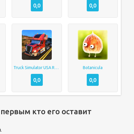
0,0
0,0
Truck Simulator USA Revolution [+мод много денег]
Botanicula
0,0
0,0
 первым кто его оставит
.