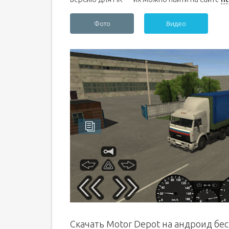
Фото
Видео
Скачать Motor Depot на андроид бе