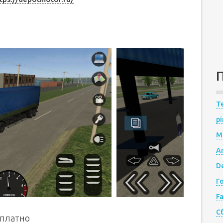
Te
pi
M
A
De
Г
F
С
сплатно