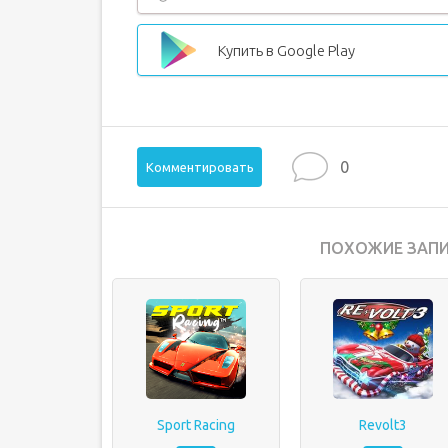
Купить в Google Play
0
Комментировать
ПОХОЖИЕ ЗАПИ
Sport Racing
Revolt3