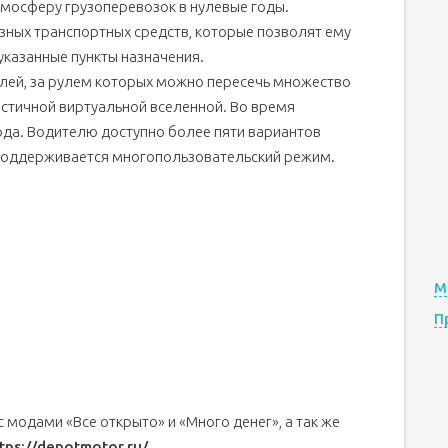
тмосферу грузоперевозок в нулевые годы.
зных транспортных средств, которые позволят ему
указанные пункты назначения.
лей, за рулем которых можно пересечь множество
стичной виртуальной вселенной. Во время
ода. Водителю доступно более пяти вариантов
поддерживается многопользовательский режим.
М
П
с модами «Все открыто» и «Много денег», а так же
tps://depotmotor.ru/