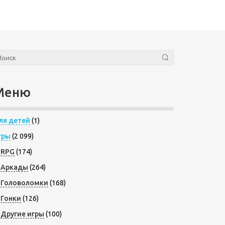
Меню
ля детей
(1)
гры
(2 099)
RPG
(174)
Аркады
(264)
Головоломки
(168)
Гонки
(126)
Другие игры
(100)