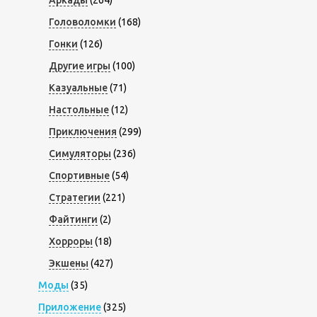
Головоломки
(168)
Гонки
(126)
Другие игры
(100)
Казуальные
(71)
Настольные
(12)
Приключения
(299)
Симуляторы
(236)
Спортивные
(54)
Стратегии
(221)
Файтинги
(2)
Хорроры
(18)
Экшены
(427)
Моды
(35)
Приложение
(325)