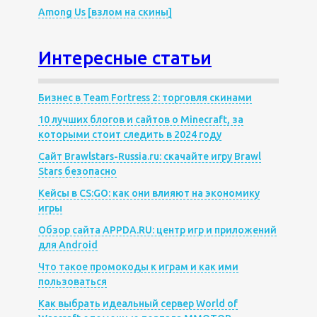
Among Us [взлом на скины]
Интересные статьи
Бизнес в Team Fortress 2: торговля скинами
10 лучших блогов и сайтов о Minecraft, за
которыми стоит следить в 2024 году
Сайт Brawlstars-Russia.ru: скачайте игру Brawl
Stars безопасно
Кейсы в CS:GO: как они влияют на экономику
игры
Обзор сайта APPDA.RU: центр игр и приложений
для Android
Что такое промокоды к играм и как ими
пользоваться
Как выбрать идеальный сервер World of