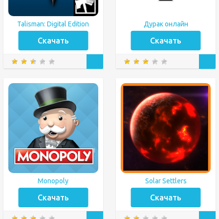
Talisman: Digital Edition
Дурак онлайн
Скачать
Скачать
Monopoly
Solar Settlers
Скачать
Скачать