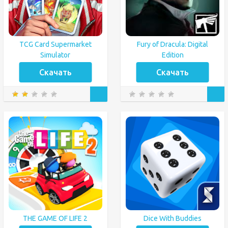
TCG Card Supermarket
Fury of Dracula: Digital
Simulator
Edition
Скачать
Скачать
THE GAME OF LIFE 2
Dice With Buddies