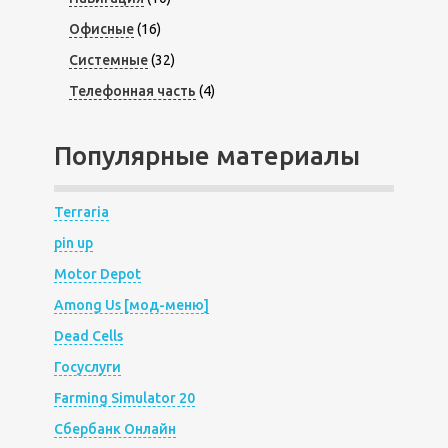
Офисные
(16)
Системные
(32)
Телефонная часть
(4)
Популярные материалы
Terraria
pin up
Motor Depot
Among Us [мод-меню]
Dead Cells
Госуслуги
Farming Simulator 20
Сбербанк Онлайн