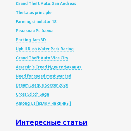
Grand Theft Auto: San Andreas
The talos principle
Farming simulator 18
Реальная Рыбалка
Parking Jam 3D
Uphill Rush Water Park Racing
Grand Theft Auto Vice City
Assassin’s Creed Идентификация
Need for speed most wanted
Dream League Soccer 2020
Cross Stitch Saga
Among Us [взлом на скины]
Интересные статьи