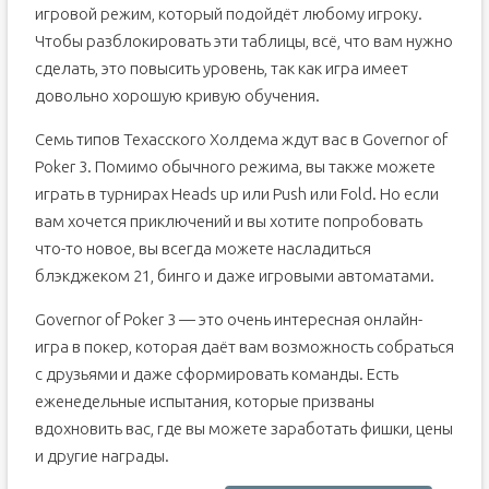
игровой режим, который подойдёт любому игроку.
Чтобы разблокировать эти таблицы, всё, что вам нужно
сделать, это повысить уровень, так как игра имеет
довольно хорошую кривую обучения.
Семь типов Техасского Холдема ждут вас в Governor of
Poker 3. Помимо обычного режима, вы также можете
играть в турнирах Heads up или Push или Fold. Но если
вам хочется приключений и вы хотите попробовать
что-то новое, вы всегда можете насладиться
блэкджеком 21, бинго и даже игровыми автоматами.
Governor of Poker 3 — это очень интересная онлайн-
игра в покер, которая даёт вам возможность собраться
с друзьями и даже сформировать команды. Есть
еженедельные испытания, которые призваны
вдохновить вас, где вы можете заработать фишки, цены
и другие награды.