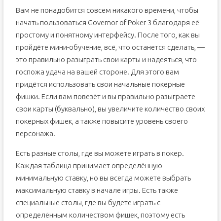
Вам не понадобится совсем никакого времени, чтобы
начать пользоваться Governor of Poker 3 благодаря её
простому и понятному интерфейсу. После того, как вы
пройдёте мини-обучение, всё, что останется сделать, —
это правильно разыграть свои карты и надеяться, что
госпожа удача на вашей стороне. Для этого вам
придётся использовать свои начальные покерные
фишки. Если вам повезёт и вы правильно разыграете
свои карты (буквально), вы увеличите количество своих
покерных фишек, а также повысите уровень своего
персонажа.
Есть разные столы, где вы можете играть в покер.
Каждая таблица принимает определённую
минимальную ставку, но вы всегда можете выбрать
максимальную ставку в начале игры. Есть также
специальные столы, где вы будете играть с
определённым количеством фишек, поэтому есть