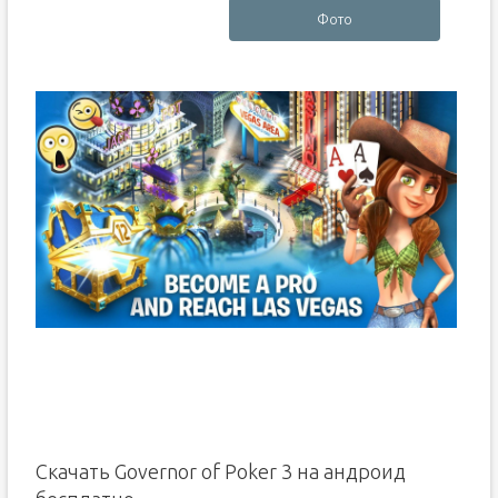
Фото
Скачать Governor of Poker 3 на андроид