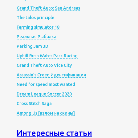
Grand Theft Auto: San Andreas
The talos principle
Farming simulator 18
Реальная Рыбалка
Parking Jam 3D
Uphill Rush Water Park Racing
Grand Theft Auto Vice City
Assassin’s Creed Идентификация
Need for speed most wanted
Dream League Soccer 2020
Cross Stitch Saga
Among Us [взлом на скины]
Интересные статьи