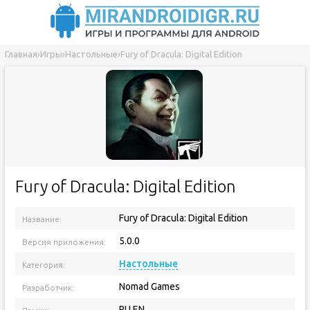
Главная
›
Игры
›
Настольные
›
Fury of Dracula: Digital Edition
Fury of Dracula: Digital Edition
Fury of Dracula: Digital Edition
Название:
5.0.0
Версия приложения:
Настольные
Категория:
Nomad Games
Разработчик:
RU EN