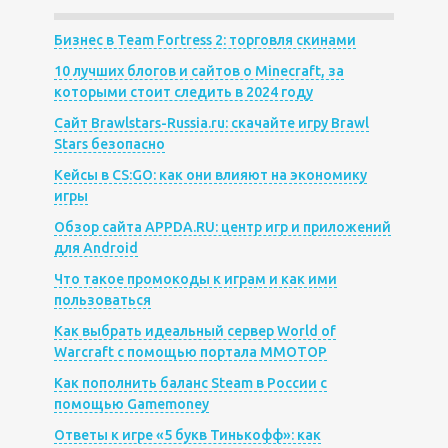
Бизнес в Team Fortress 2: торговля скинами
10 лучших блогов и сайтов о Minecraft, за
которыми стоит следить в 2024 году
Сайт Brawlstars-Russia.ru: скачайте игру Brawl
Stars безопасно
Кейсы в CS:GO: как они влияют на экономику
игры
Обзор сайта APPDA.RU: центр игр и приложений
для Android
Что такое промокоды к играм и как ими
пользоваться
Как выбрать идеальный сервер World of
Warcraft с помощью портала MMOTOP
Как пополнить баланс Steam в России с
помощью Gamemoney
Ответы к игре «5 букв Тинькофф»: как