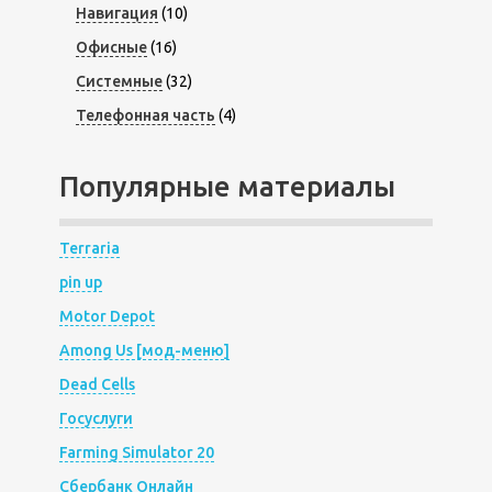
Навигация
(10)
Офисные
(16)
Системные
(32)
Телефонная часть
(4)
Популярные материалы
Terraria
pin up
Motor Depot
Among Us [мод-меню]
Dead Cells
Госуслуги
Farming Simulator 20
Сбербанк Онлайн