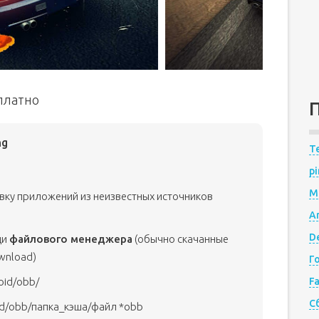
сплатно
ng
Te
pi
M
овку приложений из неизвестных источников
A
De
щи
файлового менеджера
(обычно скачанные
wnload)
Г
oid/obb/
F
С
id/obb/папка_кэша/файл *obb