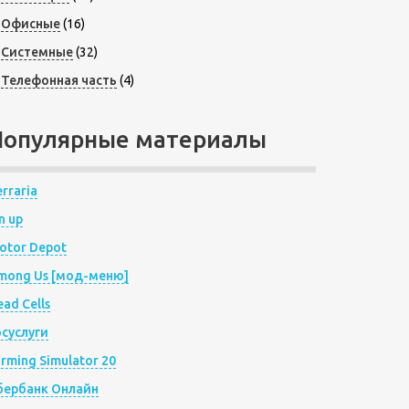
Офисные
(16)
Системные
(32)
Телефонная часть
(4)
Популярные материалы
rraria
n up
otor Depot
mong Us [мод-меню]
ad Cells
осуслуги
arming Simulator 20
бербанк Онлайн