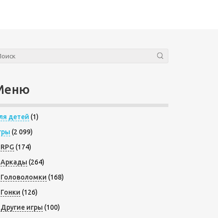
Меню
ля детей
(1)
гры
(2 099)
RPG
(174)
Аркады
(264)
Головоломки
(168)
Гонки
(126)
Другие игры
(100)