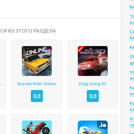
Б
1
к
СИ ИЗ ЭТОГО РАЗДЕЛА
Са
б
К
О
д
Ч
п
iplayer FPS
Russian Rider Online
Drag racing 3D
К
п
0,0
0,0
К
G
О
с