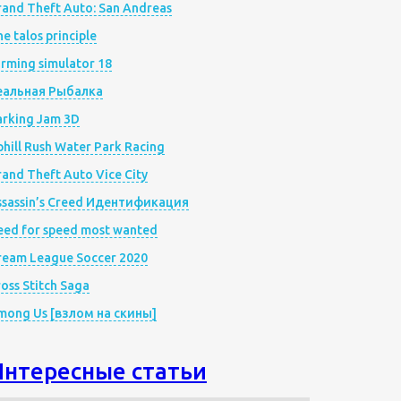
rand Theft Auto: San Andreas
e talos principle
rming simulator 18
еальная Рыбалка
arking Jam 3D
hill Rush Water Park Racing
and Theft Auto Vice City
ssassin’s Creed Идентификация
eed for speed most wanted
ream League Soccer 2020
oss Stitch Saga
mong Us [взлом на скины]
Интересные статьи