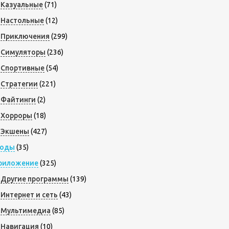
Казуальные
(71)
Настольные
(12)
Приключения
(299)
Симуляторы
(236)
Спортивные
(54)
Стратегии
(221)
Файтинги
(2)
Хорроры
(18)
Экшены
(427)
оды
(35)
риложение
(325)
Другие программы
(139)
Интернет и сеть
(43)
Мультимедиа
(85)
Навигация
(10)