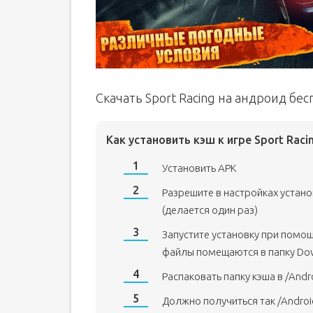
Скачать Sport Racing на андроид бе
Как установить кэш к игре Sport Raci
Установить APK
Разрешите в настройках устан
(делается один раз)
Запустите установку при помо
файлы помещаются в папку Do
Распаковать папку кэша в /Andr
Должно получиться так /Andro