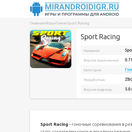
Главная
›
Игры
›
Гонки
›
Sport Racing
Sport Racing
Spo
Название:
0.7
Версия приложения:
Го
Категория:
ZB
Разработчик:
5.0
Версия андроид:
Sport Racing
– гоночные соревнования в ре
стать создателем гонок в аркадном режиме.