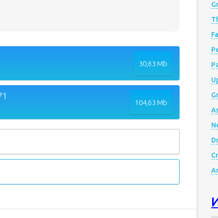
G
Th
Fa
Р
30,63 Mb
P
Up
71
Gr
104,63 Mb
A
N
D
Cr
A