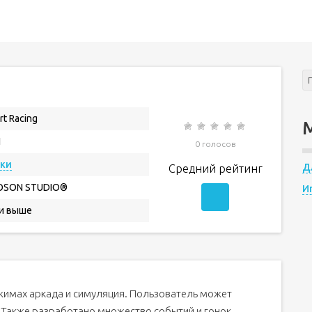
rt Racing
1
0 голосов
нки
Д
Средний рейтинг
OSON STUDIO®
И
 и выше
жимах аркада и симуляция. Пользователь может
 Также разработано множество событий и гонок,