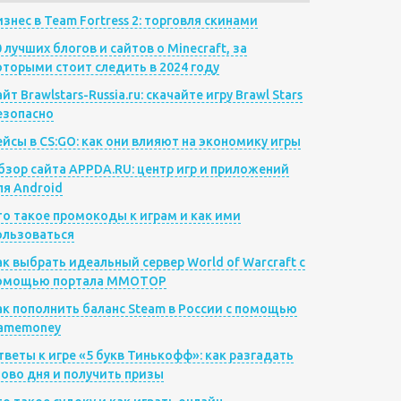
изнес в Team Fortress 2: торговля скинами
0 лучших блогов и сайтов о Minecraft, за
оторыми стоит следить в 2024 году
йт Brawlstars-Russia.ru: скачайте игру Brawl Stars
езопасно
ейсы в CS:GO: как они влияют на экономику игры
бзор сайта APPDA.RU: центр игр и приложений
ля Android
то такое промокоды к играм и как ими
ользоваться
ак выбрать идеальный сервер World of Warcraft с
омощью портала MMOTOP
ак пополнить баланс Steam в России с помощью
amemoney
тветы к игре «5 букв Тинькофф»: как разгадать
лово дня и получить призы