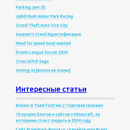
Parking Jam 3D
Uphill Rush Water Park Racing
Grand Theft Auto Vice City
Assassin’s Creed Идентификация
Need for speed most wanted
Dream League Soccer 2020
Cross Stitch Saga
Among Us [взлом на скины]
Интересные статьи
Бизнес в Team Fortress 2: торговля скинами
10 лучших блогов и сайтов о Minecraft, за
которыми стоит следить в 2024 году
Сайт Brawlstars-Russia.ru: скачайте игру Brawl