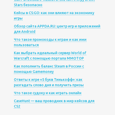
Stars безопасно
Кейсы в CS:GO: как они влияют на экономику
игры
Обзор сайта APPDA.RU: центр игр и приложений
для Android
Что такое промокоды к играм и как ими
пользоваться
Как выбрать идеальный сервер World of
Warcraft с помощью портала MMOTOP
Как пополнить баланс Steam в России с
помощью Gamemoney
Ответы к игре «5 букв Тинькофф»: как
разгадать слово дня и получить призы
Что такое судоку и как играть онлайн
CaseHunt — ваш проводник в мир кейсов для
CS2