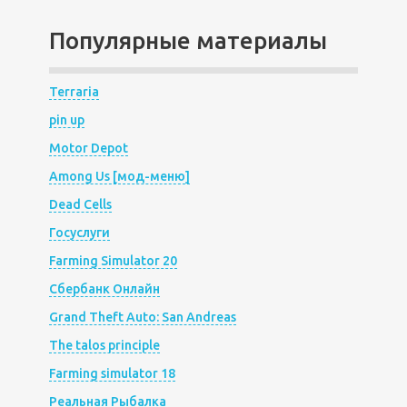
Популярные материалы
Terraria
pin up
Motor Depot
Among Us [мод-меню]
Dead Cells
Госуслуги
Farming Simulator 20
Сбербанк Онлайн
Grand Theft Auto: San Andreas
The talos principle
Farming simulator 18
Реальная Рыбалка