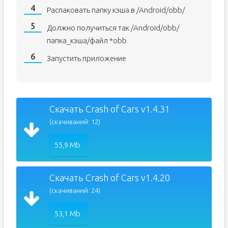
Распаковать папку кэша в /Android/obb/
Должно получиться так /Android/obb/
папка_кэша/файл *obb
Запустить приложение
Скачать Crash of Cars v1.4.31
(скачиваний: 12)
55,9 Mb
Скачать Crash of Cars v1.4.20
(скачиваний: 24)
53,1 Mb