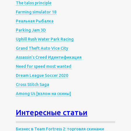
The talos principle
Farming simulator 18
Реальная Рыбалка
Parking Jam 3D
Uphill Rush Water Park Racing
Grand Theft Auto Vice City
Assassin’s Creed Идентификация
Need for speed most wanted
Dream League Soccer 2020
Cross Stitch Saga
Among Us [взлом на скины]
Интересные статьи
Бизнес в Team Fortress 2: торговля скинами