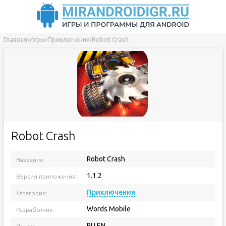
Главная
›
Игры
›
Приключения
›
Robot Crash
Robot Crash
Robot Crash
Название:
1.1.2
Версия приложения:
Приключения
Категория:
Words Mobile
Разработчик:
RU EN