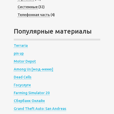
Системные
(32)
Телефонная часть
(4)
Популярные материалы
Terraria
pin up
Motor Depot
Among Us [мод-меню]
Dead Cells
Госуслуги
Farming Simulator 20
Сбербанк Онлайн
Grand Theft Auto: San Andreas