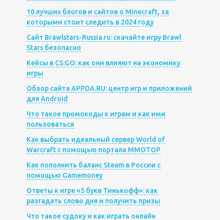
10 лучших блогов и сайтов о Minecraft, за
которыми стоит следить в 2024 году
Сайт Brawlstars-Russia.ru: скачайте игру Brawl
Stars безопасно
Кейсы в CS:GO: как они влияют на экономику
игры
Обзор сайта APPDA.RU: центр игр и приложений
для Android
Что такое промокоды к играм и как ими
пользоваться
Как выбрать идеальный сервер World of
Warcraft с помощью портала MMOTOP
Как пополнить баланс Steam в России с
помощью Gamemoney
Ответы к игре «5 букв Тинькофф»: как
разгадать слово дня и получить призы
Что такое судоку и как играть онлайн