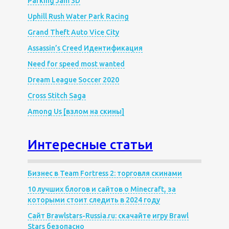
Parking Jam 3D
Uphill Rush Water Park Racing
Grand Theft Auto Vice City
Assassin’s Creed Идентификация
Need for speed most wanted
Dream League Soccer 2020
Cross Stitch Saga
Among Us [взлом на скины]
Интересные статьи
Бизнес в Team Fortress 2: торговля скинами
10 лучших блогов и сайтов о Minecraft, за
которыми стоит следить в 2024 году
Сайт Brawlstars-Russia.ru: скачайте игру Brawl
Stars безопасно