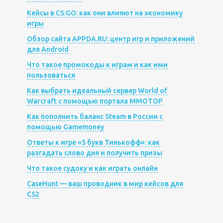
Кейсы в CS:GO: как они влияют на экономику
игры
Обзор сайта APPDA.RU: центр игр и приложений
для Android
Что такое промокоды к играм и как ими
пользоваться
Как выбрать идеальный сервер World of
Warcraft с помощью портала MMOTOP
Как пополнить баланс Steam в России с
помощью Gamemoney
Ответы к игре «5 букв Тинькофф»: как
разгадать слово дня и получить призы
Что такое судоку и как играть онлайн
CaseHunt — ваш проводник в мир кейсов для
CS2