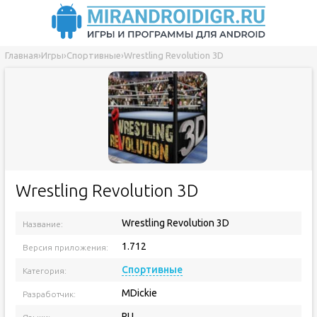
Главная
›
Игры
›
Спортивные
›
Wrestling Revolution 3D
Wrestling Revolution 3D
Wrestling Revolution 3D
Название:
1.712
Версия приложения:
Спортивные
Категория:
MDickie
Разработчик:
RU