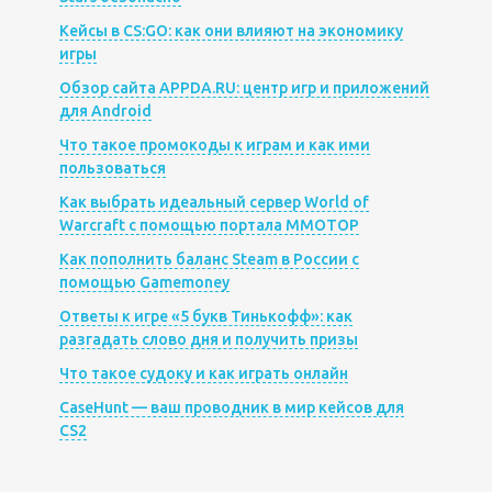
Кейсы в CS:GO: как они влияют на экономику
игры
Обзор сайта APPDA.RU: центр игр и приложений
для Android
Что такое промокоды к играм и как ими
пользоваться
Как выбрать идеальный сервер World of
Warcraft с помощью портала MMOTOP
Как пополнить баланс Steam в России с
помощью Gamemoney
Ответы к игре «5 букв Тинькофф»: как
разгадать слово дня и получить призы
Что такое судоку и как играть онлайн
CaseHunt — ваш проводник в мир кейсов для
CS2