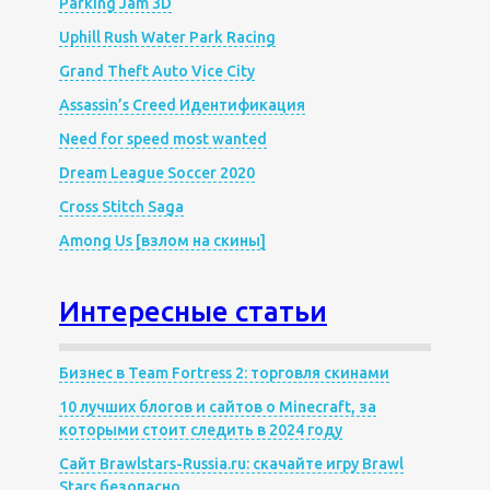
Parking Jam 3D
Uphill Rush Water Park Racing
Grand Theft Auto Vice City
Assassin’s Creed Идентификация
Need for speed most wanted
Dream League Soccer 2020
Cross Stitch Saga
Among Us [взлом на скины]
Интересные статьи
Бизнес в Team Fortress 2: торговля скинами
10 лучших блогов и сайтов о Minecraft, за
которыми стоит следить в 2024 году
Сайт Brawlstars-Russia.ru: скачайте игру Brawl
Stars безопасно