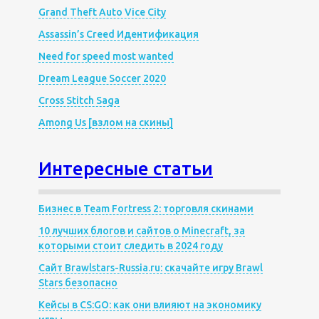
Grand Theft Auto Vice City
Assassin’s Creed Идентификация
Need for speed most wanted
Dream League Soccer 2020
Cross Stitch Saga
Among Us [взлом на скины]
Интересные статьи
Бизнес в Team Fortress 2: торговля скинами
10 лучших блогов и сайтов о Minecraft, за
которыми стоит следить в 2024 году
Сайт Brawlstars-Russia.ru: скачайте игру Brawl
Stars безопасно
Кейсы в CS:GO: как они влияют на экономику