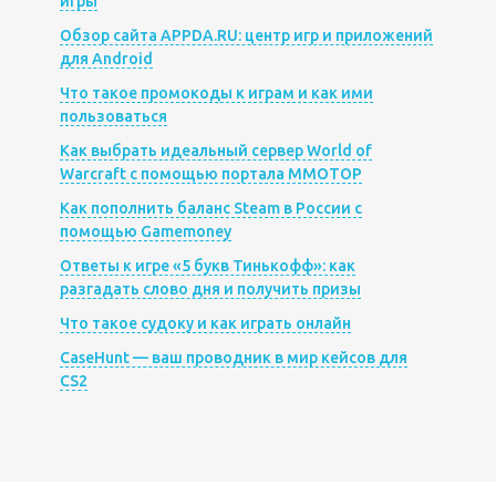
игры
Обзор сайта APPDA.RU: центр игр и приложений
для Android
Что такое промокоды к играм и как ими
пользоваться
Как выбрать идеальный сервер World of
Warcraft с помощью портала MMOTOP
Как пополнить баланс Steam в России с
помощью Gamemoney
Ответы к игре «5 букв Тинькофф»: как
разгадать слово дня и получить призы
Что такое судоку и как играть онлайн
CaseHunt — ваш проводник в мир кейсов для
CS2