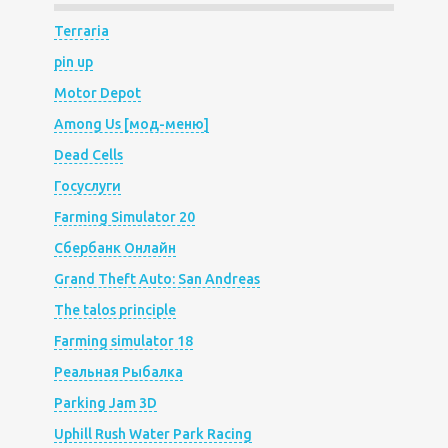
Terraria
pin up
Motor Depot
Among Us [мод-меню]
Dead Cells
Госуслуги
Farming Simulator 20
Сбербанк Онлайн
Grand Theft Auto: San Andreas
The talos principle
Farming simulator 18
Реальная Рыбалка
Parking Jam 3D
Uphill Rush Water Park Racing