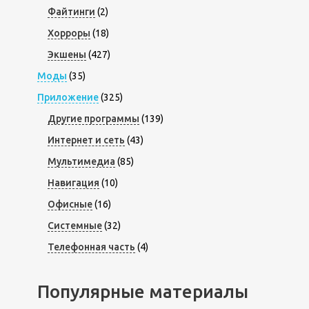
Файтинги
(2)
Хорроры
(18)
Экшены
(427)
Моды
(35)
Приложение
(325)
Другие программы
(139)
Интернет и сеть
(43)
Мультимедиа
(85)
Навигация
(10)
Офисные
(16)
Системные
(32)
Телефонная часть
(4)
Популярные материалы