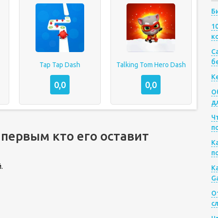
Б
1
к
Са
б
Tap Tap Dash
Talking Tom Hero Dash
К
0,0
0,0
О
д
Ч
п
 первым кто его оставит
К
п
.
К
G
О
с