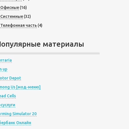
Офисные
(16)
Системные
(32)
Телефонная часть
(4)
Популярные материалы
rraria
n up
otor Depot
mong Us [мод-меню]
ad Cells
осуслуги
arming Simulator 20
бербанк Онлайн