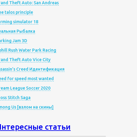
rand Theft Auto: San Andreas
e talos principle
rming simulator 18
еальная Рыбалка
arking Jam 3D
hill Rush Water Park Racing
and Theft Auto Vice City
ssassin’s Creed Идентификация
eed for speed most wanted
ream League Soccer 2020
oss Stitch Saga
mong Us [взлом на скины]
Интересные статьи