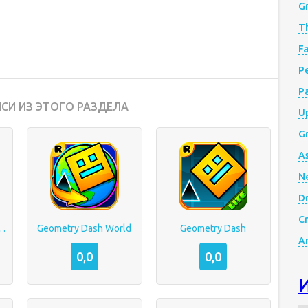
G
Th
Fa
Р
P
СИ ИЗ ЭТОГО РАЗДЕЛА
Up
Gr
A
N
D
Cr
ash Meltdown
Geometry Dash World
Geometry Dash
A
0,0
0,0