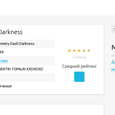
Darkness
metry Dash Darkness
.99
4 голоса
кады
Д
Средний рейтинг
ERTIN TOPALIN XXDXDXD
И
 и выше