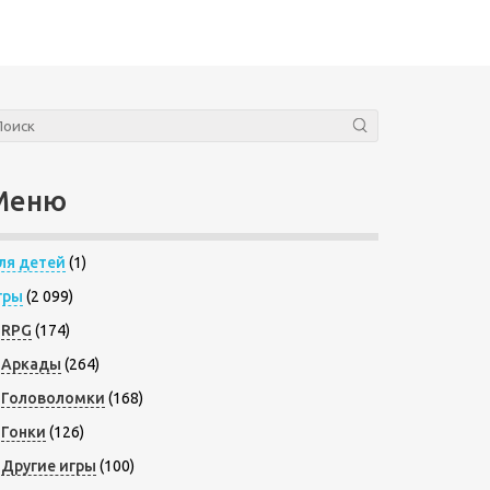
Меню
ля детей
(1)
гры
(2 099)
RPG
(174)
Аркады
(264)
Головоломки
(168)
Гонки
(126)
Другие игры
(100)