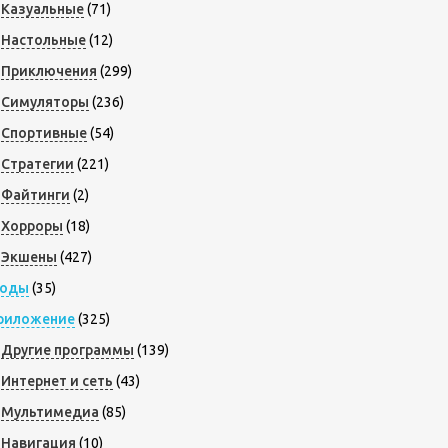
Казуальные
(71)
Настольные
(12)
Приключения
(299)
Симуляторы
(236)
Спортивные
(54)
Стратегии
(221)
Файтинги
(2)
Хорроры
(18)
Экшены
(427)
оды
(35)
риложение
(325)
Другие программы
(139)
Интернет и сеть
(43)
Мультимедиа
(85)
Навигация
(10)