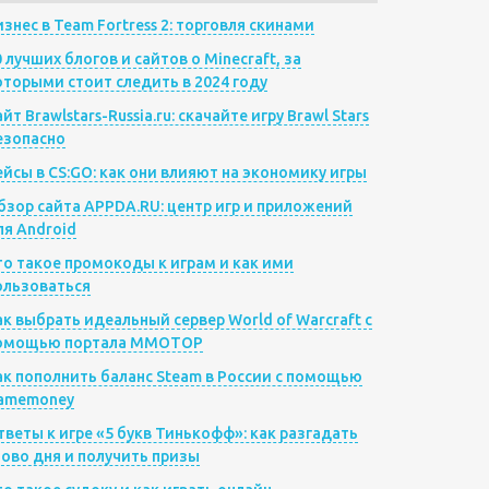
изнес в Team Fortress 2: торговля скинами
0 лучших блогов и сайтов о Minecraft, за
оторыми стоит следить в 2024 году
йт Brawlstars-Russia.ru: скачайте игру Brawl Stars
езопасно
ейсы в CS:GO: как они влияют на экономику игры
бзор сайта APPDA.RU: центр игр и приложений
ля Android
то такое промокоды к играм и как ими
ользоваться
ак выбрать идеальный сервер World of Warcraft с
омощью портала MMOTOP
ак пополнить баланс Steam в России с помощью
amemoney
тветы к игре «5 букв Тинькофф»: как разгадать
лово дня и получить призы