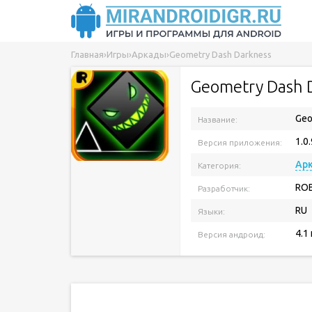
Главная
›
Игры
›
Аркады
›
Geometry Dash Darkness
Geometry Dash 
Geo
Название:
1.0
Версия приложения:
Ар
Категория:
ROB
Разработчик:
RU
Языки:
4.1
Версия андроид: