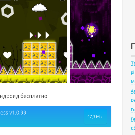
Te
pi
M
A
 андроид бесплатно
De
Г
ess v1.0.99
47,3 Mb
F
С