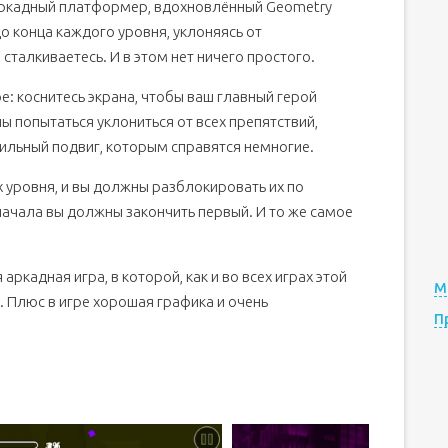
аркадный платформер, вдохновлённый Geometry
о конца каждого уровня, уклоняясь от
сталкиваетесь. И в этом нет ничего простого.
е: коснитесь экрана, чтобы ваш главный герой
 попытаться уклониться от всех препятствий,
ильный подвиг, которым справятся немногие.
х уровня, и вы должны разблокировать их по
начала вы должны закончить первый. И то же самое
аркадная игра, в которой, как и во всех играх этой
М
а. Плюс в игре хорошая графика и очень
П