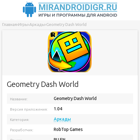
Главная
›
Игры
›
Аркады
›
Geometry Dash World
Geometry Dash World
Geometry Dash World
Название:
1.04
Версия приложения:
Аркады
Категория:
RobTop Games
Разработчик:
RU EN