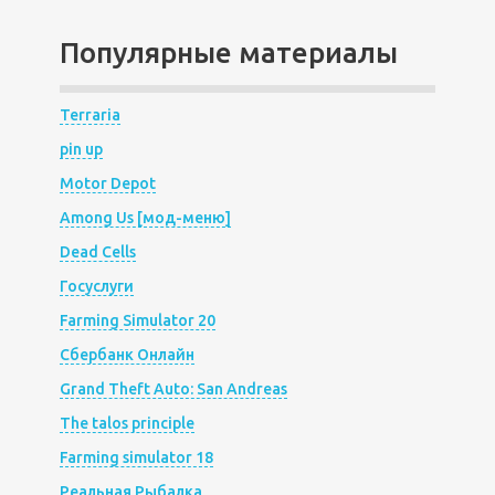
Популярные материалы
Terraria
pin up
Motor Depot
Among Us [мод-меню]
Dead Cells
Госуслуги
Farming Simulator 20
Сбербанк Онлайн
Grand Theft Auto: San Andreas
The talos principle
Farming simulator 18
Реальная Рыбалка