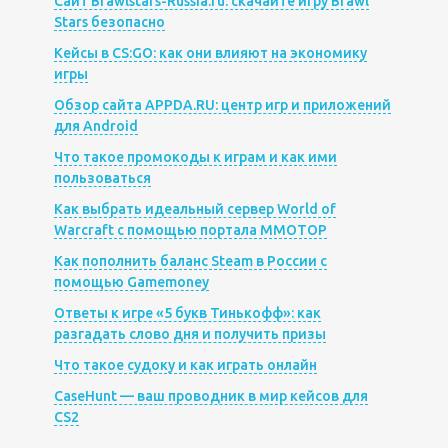
Сайт Brawlstars-Russia.ru: скачайте игру Brawl
Stars безопасно
Кейсы в CS:GO: как они влияют на экономику
игры
Обзор сайта APPDA.RU: центр игр и приложений
для Android
Что такое промокоды к играм и как ими
пользоваться
Как выбрать идеальный сервер World of
Warcraft с помощью портала MMOTOP
Как пополнить баланс Steam в России с
помощью Gamemoney
Ответы к игре «5 букв Тинькофф»: как
разгадать слово дня и получить призы
Что такое судоку и как играть онлайн
CaseHunt — ваш проводник в мир кейсов для
CS2