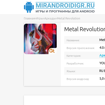
Главная
›
Игры
›
Аркады
›
Metal Revolution
Metal Revolutio
Met
Название:
4.0.
Версия приложения:
Ар
Категория:
YOU
Разработчик:
RU 
Языки:
5,0
Версия андроид: