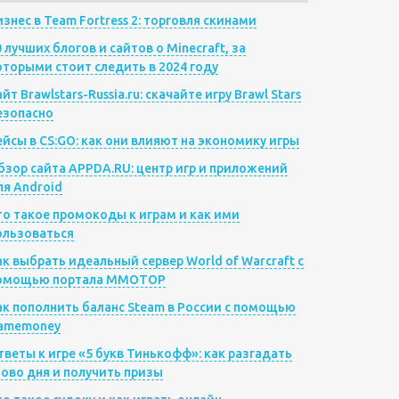
изнес в Team Fortress 2: торговля скинами
0 лучших блогов и сайтов о Minecraft, за
оторыми стоит следить в 2024 году
йт Brawlstars-Russia.ru: скачайте игру Brawl Stars
езопасно
ейсы в CS:GO: как они влияют на экономику игры
бзор сайта APPDA.RU: центр игр и приложений
ля Android
то такое промокоды к играм и как ими
ользоваться
ак выбрать идеальный сервер World of Warcraft с
омощью портала MMOTOP
ак пополнить баланс Steam в России с помощью
amemoney
тветы к игре «5 букв Тинькофф»: как разгадать
лово дня и получить призы