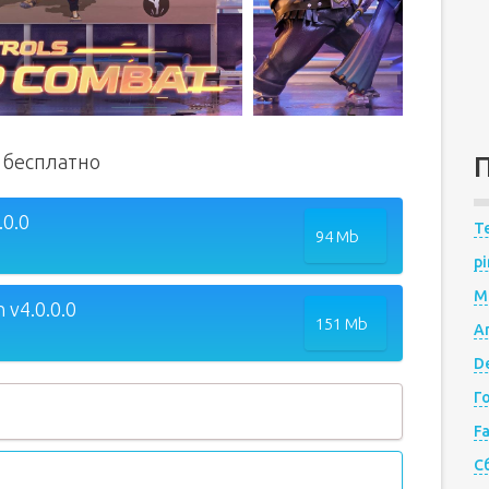
д бесплатно
.0.0
Te
94 Mb
pi
M
 v4.0.0.0
151 Mb
A
De
Г
F
С