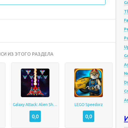
G
Th
Fa
Р
P
Up
СИ ИЗ ЭТОГО РАЗДЕЛА
Gr
A
N
D
Cr
A
Galaxy Attack: Alien Shooter
LEGO Speedorz
0,0
0,0