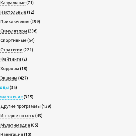
Казуальные
(71)
Настольные
(12)
Приключения
(299)
Симуляторы
(236)
Спортивные
(54)
Стратегии
(221)
Файтинги
(2)
Хорроры
(18)
Экшены
(427)
оды
(35)
риложение
(325)
Другие программы
(139)
Интернет и сеть
(43)
Мультимедиа
(85)
Навигация
(10)