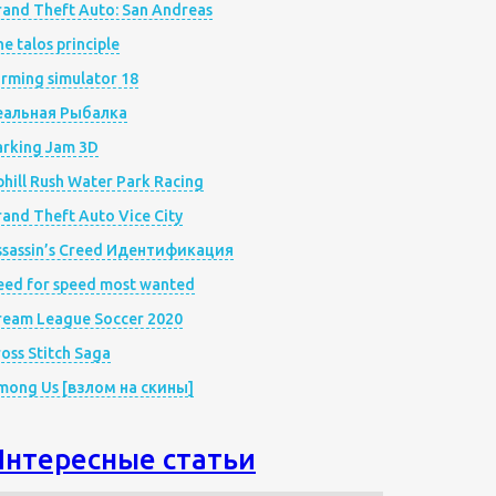
rand Theft Auto: San Andreas
e talos principle
rming simulator 18
еальная Рыбалка
arking Jam 3D
hill Rush Water Park Racing
and Theft Auto Vice City
ssassin’s Creed Идентификация
eed for speed most wanted
ream League Soccer 2020
oss Stitch Saga
mong Us [взлом на скины]
Интересные статьи