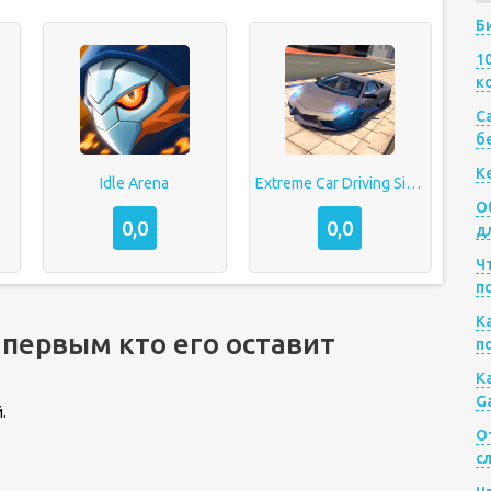
Б
1
к
Са
б
К
Idle Arena
Extreme Car Driving Simulator
О
0,0
0,0
д
Ч
п
К
 первым кто его оставит
п
К
G
.
О
с