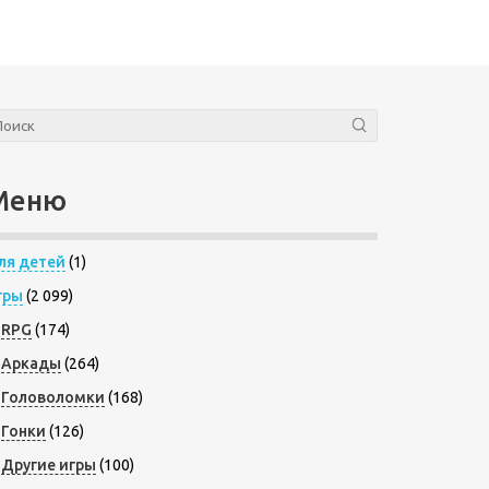
Меню
ля детей
(1)
гры
(2 099)
RPG
(174)
Аркады
(264)
Головоломки
(168)
Гонки
(126)
Другие игры
(100)