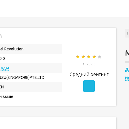
n
al Revolution
0.0
1 голос
кады
Д
Средний рейтинг
ZU(SINGAPORE)PTE.LTD
И
EN
 и выше