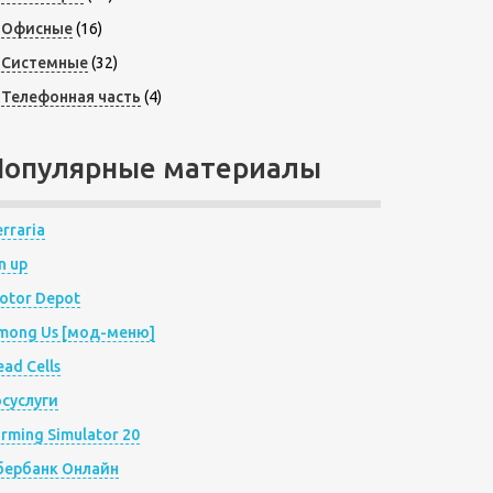
Офисные
(16)
Системные
(32)
Телефонная часть
(4)
Популярные материалы
rraria
n up
otor Depot
mong Us [мод-меню]
ad Cells
осуслуги
arming Simulator 20
бербанк Онлайн