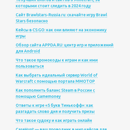
которыми стоит следить в 2024 году
Сайт Brawlstars-Russia.ru: скачайте игру Brawl
Stars безопасно
Кейсы в CS:GO: как они влияют на экономику
игры
Обзор сайта APPDA.RU: центр игр и приложений
для Android
Что такое промокоды к играм и как ими
пользоваться
Как выбрать идеальный сервер World of
Warcraft с помощью портала MMOTOP
Как пополнить баланс Steam в России с
помощью Gamemoney
Ответы к игре «5 букв Тинькофф»: как
разгадать слово дня и получить призы
Что такое судоку и как играть онлайн
CaseHunt — ваш проводник в мир кейсов для