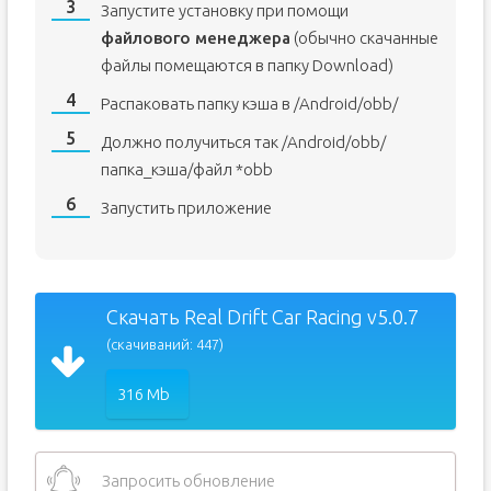
Запустите установку при помощи
файлового менеджера
(обычно скачанные
файлы помещаются в папку Download)
Распаковать папку кэша в /Android/obb/
Должно получиться так /Android/obb/
папка_кэша/файл *obb
Запустить приложение
Скачать Real Drift Car Racing v5.0.7
(скачиваний: 447)
316 Mb
Запросить обновление