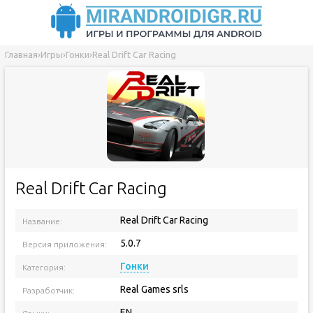
Главная
›
Игры
›
Гонки
›
Real Drift Car Racing
Real Drift Car Racing
Real Drift Car Racing
Название:
5.0.7
Версия приложения:
Гонки
Категория:
Real Games srls
Разработчик:
EN