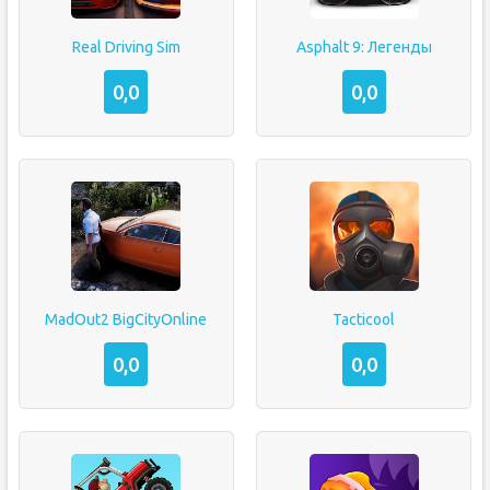
Real Driving Sim
Asphalt 9: Легенды
0,0
0,0
MadOut2 BigCityOnline
Tacticool
0,0
0,0