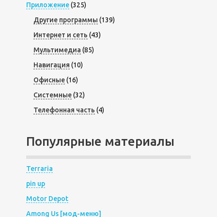
Приложение
(325)
Другие программы
(139)
Интернет и сеть
(43)
Мультимедиа
(85)
Навигация
(10)
Офисные
(16)
Системные
(32)
Телефонная часть
(4)
Популярные материалы
Terraria
pin up
Motor Depot
Among Us [мод-меню]