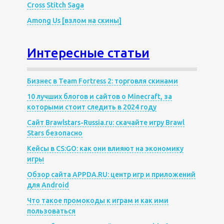
Cross Stitch Saga
Among Us [взлом на скины]
Интересные статьи
Бизнес в Team Fortress 2: торговля скинами
10 лучших блогов и сайтов о Minecraft, за
которыми стоит следить в 2024 году
Сайт Brawlstars-Russia.ru: скачайте игру Brawl
Stars безопасно
Кейсы в CS:GO: как они влияют на экономику
игры
Обзор сайта APPDA.RU: центр игр и приложений
для Android
Что такое промокоды к играм и как ими
пользоваться