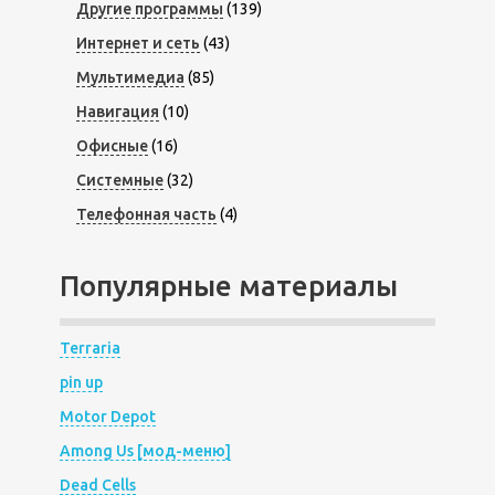
Другие программы
(139)
Интернет и сеть
(43)
Мультимедиа
(85)
Навигация
(10)
Офисные
(16)
Системные
(32)
Телефонная часть
(4)
Популярные материалы
Terraria
pin up
Motor Depot
Among Us [мод-меню]
Dead Cells