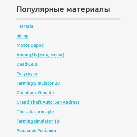
Популярные материалы
Terraria
pin up
Motor Depot
Among Us [мод-меню]
Dead Cells
Госуслуги
Farming Simulator 20
Сбербанк Онлайн
Grand Theft Auto: San Andreas
The talos principle
Farming simulator 18
Реальная Рыбалка