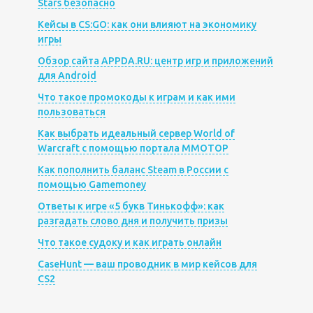
Stars безопасно
Кейсы в CS:GO: как они влияют на экономику
игры
Обзор сайта APPDA.RU: центр игр и приложений
для Android
Что такое промокоды к играм и как ими
пользоваться
Как выбрать идеальный сервер World of
Warcraft с помощью портала MMOTOP
Как пополнить баланс Steam в России с
помощью Gamemoney
Ответы к игре «5 букв Тинькофф»: как
разгадать слово дня и получить призы
Что такое судоку и как играть онлайн
CaseHunt — ваш проводник в мир кейсов для
CS2