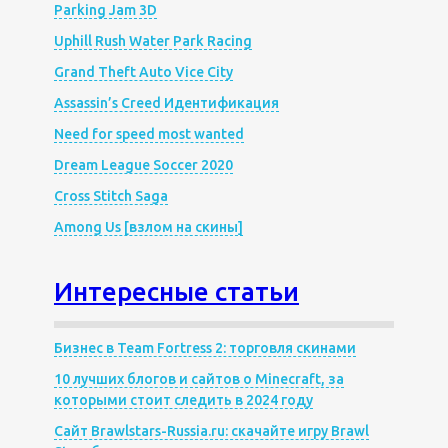
Parking Jam 3D
Uphill Rush Water Park Racing
Grand Theft Auto Vice City
Assassin’s Creed Идентификация
Need for speed most wanted
Dream League Soccer 2020
Cross Stitch Saga
Among Us [взлом на скины]
Интересные статьи
Бизнес в Team Fortress 2: торговля скинами
10 лучших блогов и сайтов о Minecraft, за
которыми стоит следить в 2024 году
Сайт Brawlstars-Russia.ru: скачайте игру Brawl