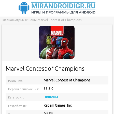
Главная
›
Игры
›
Экшены
›
Marvel Contest of Champions
Marvel Contest of Champions
Marvel Contest of Champions
Название:
33.3.0
Версия приложения:
Экшены
Категория:
Kabam Games, Inc.
Разработчик:
RU EN