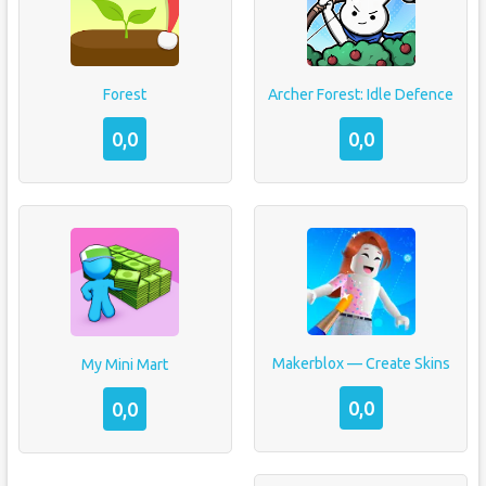
Forest
Archer Forest: Idle Defence
0,0
0,0
Makerblox — Create Skins
My Mini Mart
0,0
0,0