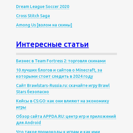
Dream League Soccer 2020
Cross Stitch Saga
Among Us [взлом на скины]
Интересные статьи
Бизнес в Team Fortress 2: торговля скинами
10 лучших блогов и сайтов о Minecraft, за
которыми стоит следить в 2024 году
Сайт Brawlstars-Russia.ru: скачайте игру Brawl
Stars безопасно
Кейсы в CS:GO: как они влияют на экономику
игры
Обзор сайта APPDA.RU: центр игр и приложений
для Android
Что такое промокоды к играм и как ими