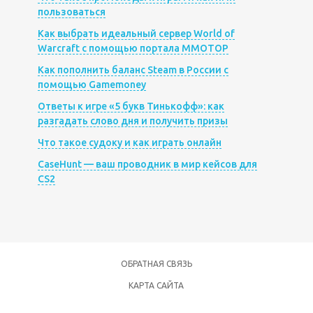
пользоваться
Как выбрать идеальный сервер World of
Warcraft с помощью портала MMOTOP
Как пополнить баланс Steam в России с
помощью Gamemoney
Ответы к игре «5 букв Тинькофф»: как
разгадать слово дня и получить призы
Что такое судоку и как играть онлайн
CaseHunt — ваш проводник в мир кейсов для
CS2
ОБРАТНАЯ СВЯЗЬ
КАРТА САЙТА