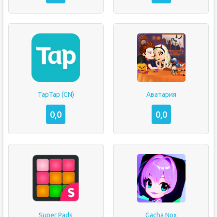
TapTap (CN)
Аватария
0,0
0,0
Super Pads
Gacha Nox