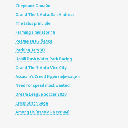
Сбербанк Онлайн
Grand Theft Auto: San Andreas
The talos principle
Farming simulator 18
Реальная Рыбалка
Parking Jam 3D
Uphill Rush Water Park Racing
Grand Theft Auto Vice City
Assassin’s Creed Идентификация
Need for speed most wanted
Dream League Soccer 2020
Cross Stitch Saga
Among Us [взлом на скины]