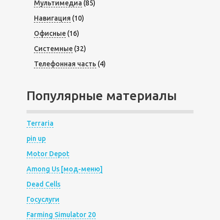
Мультимедиа
(85)
Навигация
(10)
Офисные
(16)
Системные
(32)
Телефонная часть
(4)
Популярные материалы
Terraria
pin up
Motor Depot
Among Us [мод-меню]
Dead Cells
Госуслуги
Farming Simulator 20