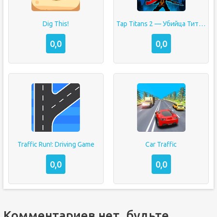
Dig This!
Tap Titans 2 — Убийца Титанов
0,0
0,0
Traffic Run!: Driving Game
Car Traffic
0,0
0,0
Комментариев нет, будьте