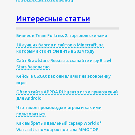
Интересные статьи
Бизнес в Team Fortress 2: торговля скинами
10 лучших блогов и сайтов о Minecraft, за
которыми стоит следить в 2024 году
Сайт Brawlstars-Russia.ru: скачайте игру Brawl
Stars безопасно
Кейсы в CS:GO: как они влияют на экономику
игры
Обзор сайта APPDA.RU: центр игр и приложений
для Android
Что такое промокоды к играм и как ими
пользоваться
Как выбрать идеальный сервер World of
Warcraft с помощью портала MMOTOP