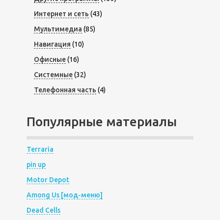
Интернет и сеть
(43)
Мультимедиа
(85)
Навигация
(10)
Офисные
(16)
Системные
(32)
Телефонная часть
(4)
Популярные материалы
Terraria
pin up
Motor Depot
Among Us [мод-меню]
Dead Cells