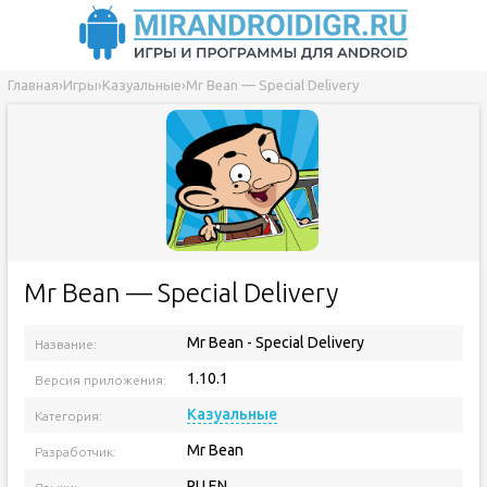
Главная
›
Игры
›
Казуальные
›
Mr Bean — Special Delivery
Mr Bean — Special Delivery
Mr Bean - Special Delivery
Название:
1.10.1
Версия приложения:
Казуальные
Категория:
Mr Bean
Разработчик:
RU EN