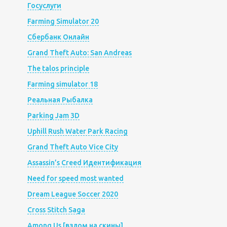
Госуслуги
Farming Simulator 20
Сбербанк Онлайн
Grand Theft Auto: San Andreas
The talos principle
Farming simulator 18
Реальная Рыбалка
Parking Jam 3D
Uphill Rush Water Park Racing
Grand Theft Auto Vice City
Assassin’s Creed Идентификация
Need for speed most wanted
Dream League Soccer 2020
Cross Stitch Saga
Among Us [взлом на скины]