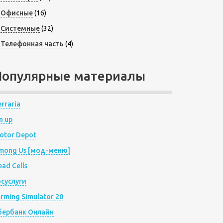
Офисные
(16)
Системные
(32)
Телефонная часть
(4)
Популярные материалы
rraria
n up
otor Depot
mong Us [мод-меню]
ad Cells
осуслуги
arming Simulator 20
бербанк Онлайн