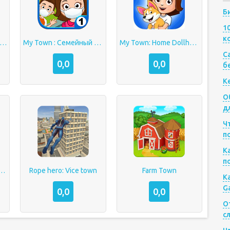
Б
1
к
thers: a Tale of two Sons
My Town : Семейный дом
My Town: Home Dollhouse
Са
0,0
0,0
б
К
О
д
Ч
п
К
п
 Fire station Rescue
Rope hero: Vice town
Farm Town
К
G
0,0
0,0
О
с