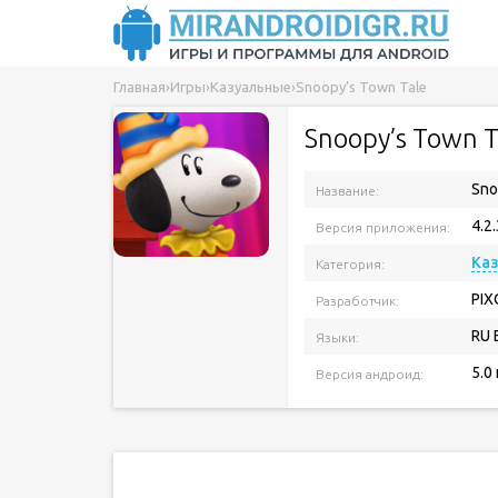
Главная
›
Игры
›
Казуальные
›
Snoopy’s Town Tale
Snoopy’s Town T
Sno
Название:
4.2.
Версия приложения:
Ка
Категория:
PIX
Разработчик:
RU 
Языки:
5.0
Версия андроид: