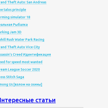
rand Theft Auto: San Andreas
e talos principle
rming simulator 18
еальная Рыбалка
arking Jam 3D
hill Rush Water Park Racing
and Theft Auto Vice City
ssassin’s Creed Идентификация
eed for speed most wanted
ream League Soccer 2020
oss Stitch Saga
mong Us [взлом на скины]
Интересные статьи