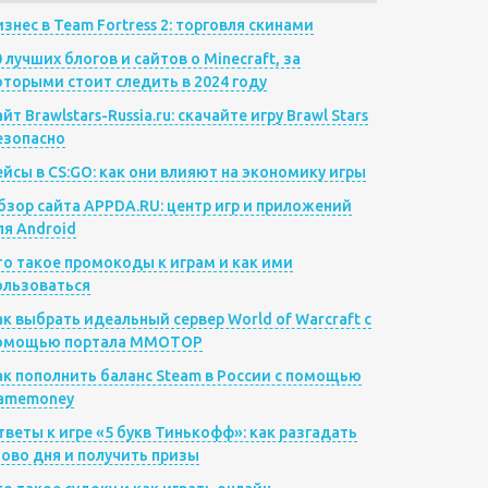
изнес в Team Fortress 2: торговля скинами
0 лучших блогов и сайтов о Minecraft, за
оторыми стоит следить в 2024 году
йт Brawlstars-Russia.ru: скачайте игру Brawl Stars
езопасно
ейсы в CS:GO: как они влияют на экономику игры
бзор сайта APPDA.RU: центр игр и приложений
ля Android
то такое промокоды к играм и как ими
ользоваться
ак выбрать идеальный сервер World of Warcraft с
омощью портала MMOTOP
ак пополнить баланс Steam в России с помощью
amemoney
тветы к игре «5 букв Тинькофф»: как разгадать
лово дня и получить призы