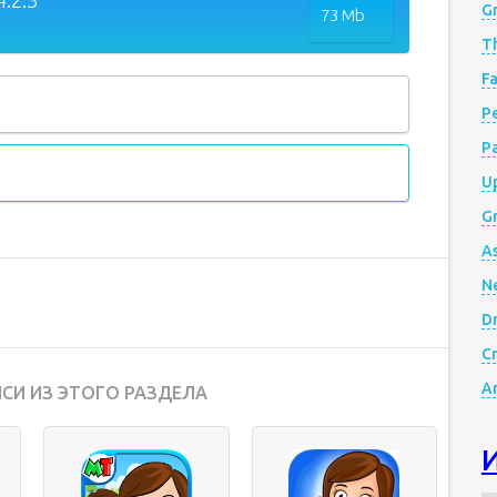
4.2.3
G
73 Mb
Th
Fa
Р
P
Up
Gr
A
N
D
Cr
A
СИ ИЗ ЭТОГО РАЗДЕЛА