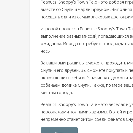
Peanuts: Snoopy’s Town Tale – это добрая иг
вместе со Снупи и Чарли Брауном. Выполняя
посещать одни из самых знаковых достоприм
Игровой процесс в Peanuts: Snoopy’s Town Ta
выполнение разных миссий, попадающихся ва
ожидания. Иногда потребуется подождать нес
часы.
За ваши выигрыши вы сможете проходить ми
Снупи и его друзей. Вы сможете покупать и 
включающих в себя всё, начиная с домов и з
собачьем домике Снупи. Также, по мере ваш
местам города.
Peanuts: Snoopy’s Town Tale – это весёлая и 
персонажами полными харизмы. В этой игре 
непременно станет хитом среди фанатов Сну