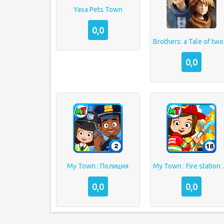
Yasa Pets Town
0,0
Bro
0,0
My Town : Полиция
My Town :
0,0
0,0