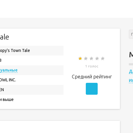
ale
opy's Town Tale
3
1 голос
зуальные
Д
Средний рейтинг
OWL INC.
И
EN
 и выше