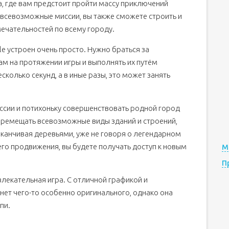
ра, где вам предстоит пройти массу приключений
 всевозможные миссии, вы также сможете строить и
ечательностей по всему городу.
le устроен очень просто. Нужно браться за
м на протяжении игры и выполнять их путём
колько секунд, а в иные разы, это может занять
ссии и потихоньку совершенствовать родной город
перемещать всевозможные виды зданий и строений,
аканчивая деревьями, уже не говоря о легендарном
его продвижения, вы будете получать доступ к новым
М
П
увлекательная игра. С отличной графикой и
нет чего-то особенно оригинального, однако она
пи.