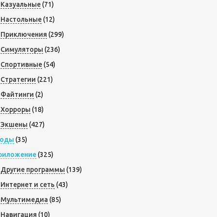
Казуальные
(71)
Настольные
(12)
Приключения
(299)
Симуляторы
(236)
Спортивные
(54)
Стратегии
(221)
Файтинги
(2)
Хорроры
(18)
Экшены
(427)
оды
(35)
риложение
(325)
Другие программы
(139)
Интернет и сеть
(43)
Мультимедиа
(85)
Навигация
(10)