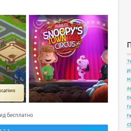
Te
pi
M
A
De
Г
оид бесплатно
F
С