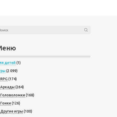
Меню
ля детей
(1)
гры
(2 099)
RPG
(174)
Аркады
(264)
Головоломки
(168)
Гонки
(126)
Другие игры
(100)