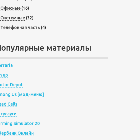
Офисные
(16)
Системные
(32)
Телефонная часть
(4)
Популярные материалы
rraria
n up
otor Depot
mong Us [мод-меню]
ad Cells
осуслуги
arming Simulator 20
бербанк Онлайн