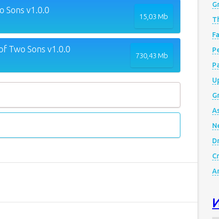
G
o Sons v1.0.0
15,03 Mb
Th
Fa
of Two Sons v1.0.0
Р
730,43 Mb
P
Up
Gr
A
N
D
Cr
A