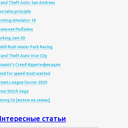
rand Theft Auto: San Andreas
e talos principle
rming simulator 18
еальная Рыбалка
arking Jam 3D
hill Rush Water Park Racing
and Theft Auto Vice City
ssassin’s Creed Идентификация
eed for speed most wanted
ream League Soccer 2020
oss Stitch Saga
mong Us [взлом на скины]
Интересные статьи