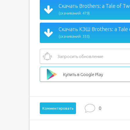
Скачать Brothers: a Tale of Tw
(скачиваний: 479)
Скачать КЭШ Brothers: a Tale 
(скачиваний: 333)
Запросить обновление
Купить в Google Play
0
Комментировать