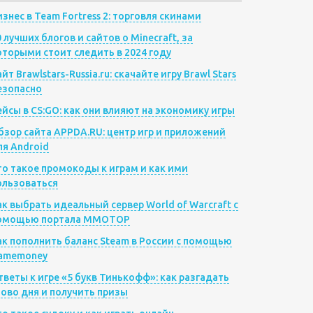
изнес в Team Fortress 2: торговля скинами
0 лучших блогов и сайтов о Minecraft, за
оторыми стоит следить в 2024 году
йт Brawlstars-Russia.ru: скачайте игру Brawl Stars
езопасно
ейсы в CS:GO: как они влияют на экономику игры
бзор сайта APPDA.RU: центр игр и приложений
ля Android
то такое промокоды к играм и как ими
ользоваться
ак выбрать идеальный сервер World of Warcraft с
омощью портала MMOTOP
ак пополнить баланс Steam в России с помощью
amemoney
тветы к игре «5 букв Тинькофф»: как разгадать
лово дня и получить призы