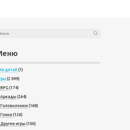
Меню
ля детей
(1)
гры
(2 099)
RPG
(174)
Аркады
(264)
Головоломки
(168)
Гонки
(126)
Другие игры
(100)