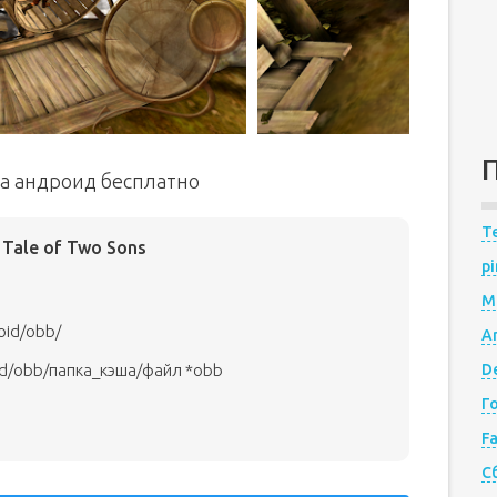
 на андроид бесплатно
Te
 Tale of Two Sons
pi
M
oid/obb/
A
id/obb/папка_кэша/файл *obb
De
Г
F
С