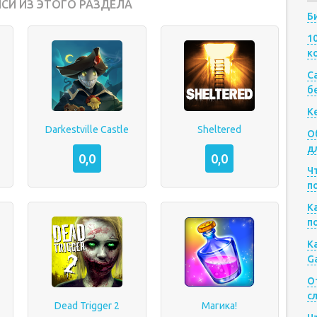
СИ ИЗ ЭТОГО РАЗДЕЛА
Б
1
к
Са
б
К
Darkestville Castle
Sheltered
О
д
0,0
0,0
Ч
п
К
п
К
G
О
с
Dead Trigger 2
Магика!