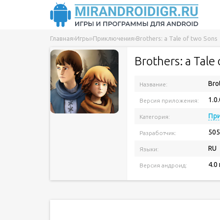
Главная
›
Игры
›
Приключения
›
Brothers: a Tale of two Sons
Brothers: a Tale
Bro
Название:
1.0.
Версия приложения:
Пр
Категория:
505
Разработчик:
RU
Языки:
4.0
Версия андроид: