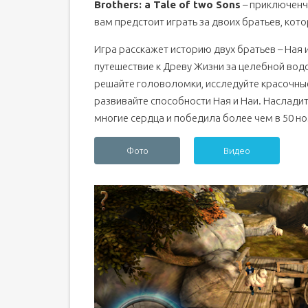
Brothers: a Tale of two Sons
– приключенч
вам предстоит играть за двоих братьев, кот
Игра расскажет историю двух братьев – Ная и
путешествие к Древу Жизни за целебной водо
решайте головоломки, исследуйте красочные
развивайте способности Ная и Наи. Наслади
многие сердца и победила более чем в 50 но
Фото
Видео