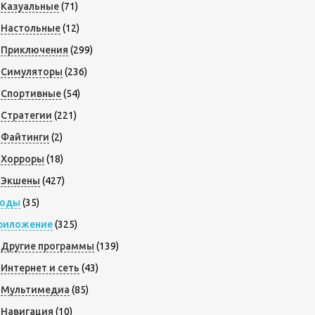
Казуальные
(71)
Настольные
(12)
Приключения
(299)
Симуляторы
(236)
Спортивные
(54)
Стратегии
(221)
Файтинги
(2)
Хорроры
(18)
Экшены
(427)
оды
(35)
риложение
(325)
Другие программы
(139)
Интернет и сеть
(43)
Мультимедиа
(85)
Навигация
(10)