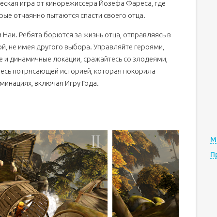
еская игра от кинорежиссера Йозефа Фареса, где
орые отчаянно пытаются спасти своего отца.
 Наи. Ребята борются за жизнь отца, отправляясь в
й, не имея другого выбора. Управляйте героями,
 и динамичные локации, сражайтесь со злодеями,
тесь потрясающей историей, которая покорила
минациях, включая Игру Года.
М
П