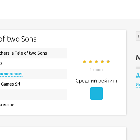
 of two Sons
thers: a Tale of two Sons
0
1 голос
иключения
Д
Средний рейтинг
 Games Srl
И
 и выше