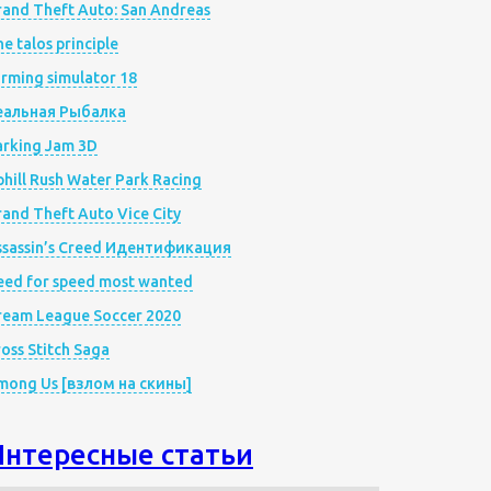
rand Theft Auto: San Andreas
e talos principle
rming simulator 18
еальная Рыбалка
arking Jam 3D
hill Rush Water Park Racing
and Theft Auto Vice City
ssassin’s Creed Идентификация
eed for speed most wanted
ream League Soccer 2020
oss Stitch Saga
mong Us [взлом на скины]
Интересные статьи