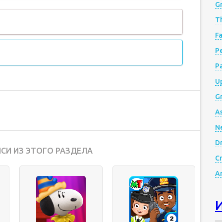
G
Th
Fa
Р
P
Up
Gr
A
N
D
СИ ИЗ ЭТОГО РАЗДЕЛА
Cr
A