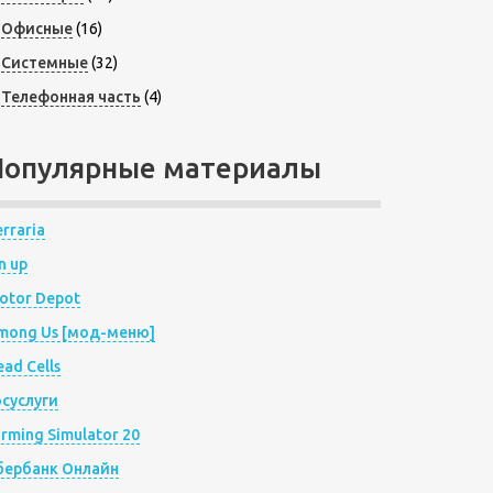
Офисные
(16)
Системные
(32)
Телефонная часть
(4)
Популярные материалы
rraria
n up
otor Depot
mong Us [мод-меню]
ad Cells
осуслуги
arming Simulator 20
бербанк Онлайн