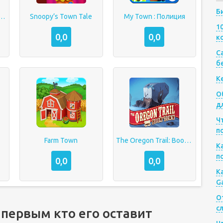
Б
 : Семейный дом
Snoopy’s Town Tale
My Town : Полиция
1
0,0
0,0
к
Са
б
К
О
д
Ч
п
Farm Town
The Oregon Trail: Boom Town
К
п
0,0
0,0
К
G
О
с
 первым кто его оставит