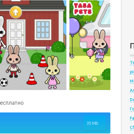
Te
pi
M
A
De
бесплатно
Г
F
35 Mb
С