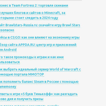
изнес в Team Fortress 2: торговля скинами
0 лучших блогов и сайтов о Minecraft, за
оторыми стоит следить в 2024 году
йт Brawlstars-Russia.ru: скачайте игру Brawl Stars
езопасно
ейсы в CS:GO: как они влияют на экономику игры
бзор сайта APPDA.RU: центр игр и приложений
ля Android
то такое промокоды к играм и как ими
ользоваться
ак выбрать идеальный сервер World of Warcraft с
омощью портала MMOTOP
ак пополнить баланс Steam в России с помощью
amemoney
тветы к игре «5 букв Тинькофф»: как разгадать
лово дня и получить призы