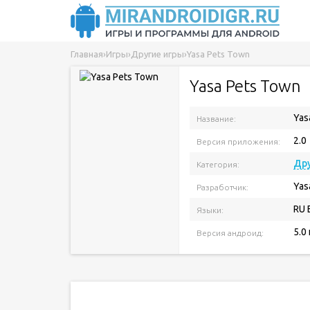
Главная
›
Игры
›
Другие игры
›
Yasa Pets Town
Yasa Pets Town
Yas
Название:
2.0
Версия приложения:
Дру
Категория:
Yas
Разработчик:
RU 
Языки:
5.0
Версия андроид: