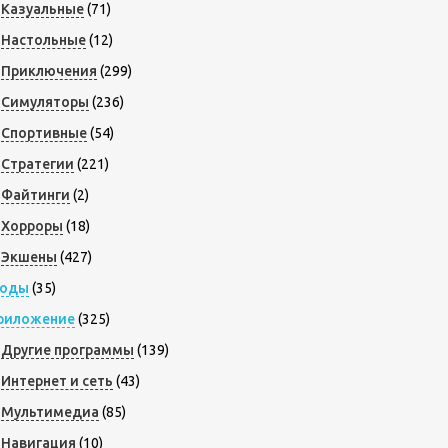
Казуальные
(71)
Настольные
(12)
Приключения
(299)
Симуляторы
(236)
Спортивные
(54)
Стратегии
(221)
Файтинги
(2)
Хорроры
(18)
Экшены
(427)
оды
(35)
риложение
(325)
Другие программы
(139)
Интернет и сеть
(43)
Мультимедиа
(85)
Навигация
(10)