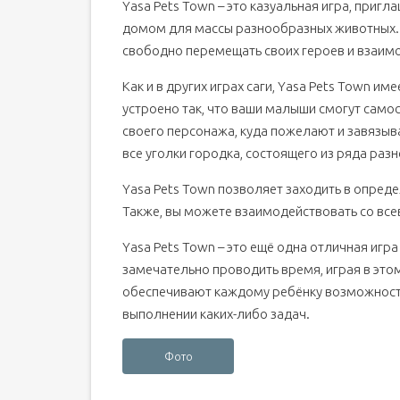
Yasa Pets Town – это казуальная игра, приг
домом для массы разнообразных животных. В
свободно перемещать своих героев и взаим
Как и в других играх саги, Yasa Pets Town им
устроено так, что ваши малыши смогут само
своего персонажа, куда пожелают и завязыва
все уголки городка, состоящего из ряда ра
Yasa Pets Town позволяет заходить в опреде
Также, вы можете взаимодействовать со все
Yasa Pets Town – это ещё одна отличная игра
замечательно проводить время, играя в этом
обеспечивают каждому ребёнку возможность
выполнении каких-либо задач.
Фото