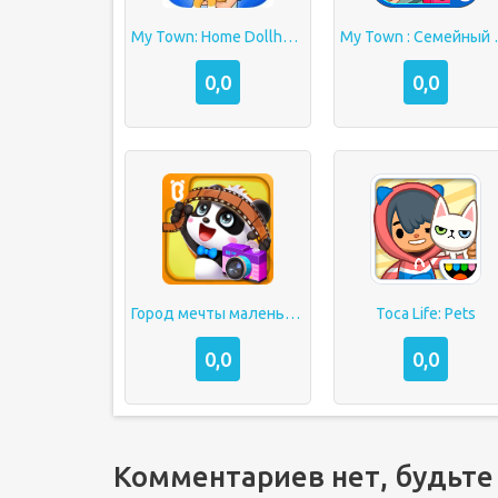
My Town: Home Dollhouse
My Town
0,0
0,0
Город мечты маленькой панды
Toca Life: Pets
0,0
0,0
Комментариев нет, будьте