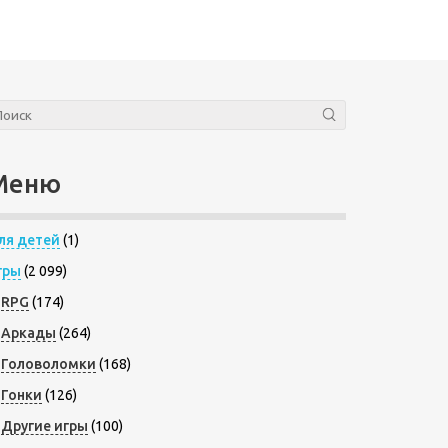
Меню
ля детей
(1)
гры
(2 099)
RPG
(174)
Аркады
(264)
Головоломки
(168)
Гонки
(126)
Другие игры
(100)