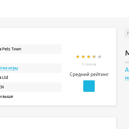
a Pets Town
3 голоса
гие игры
Д
Средний рейтинг
a Ltd
И
EN
 и выше