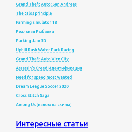
Grand Theft Auto: San Andreas
The talos principle
Farming simulator 18
Реальная Рыбалка
Parking Jam 3D
Uphill Rush Water Park Racing
Grand Theft Auto Vice City
Assassin’s Creed Идентификация
Need for speed most wanted
Dream League Soccer 2020
Cross Stitch Saga
Among Us [взлом на скины]
Интересные статьи