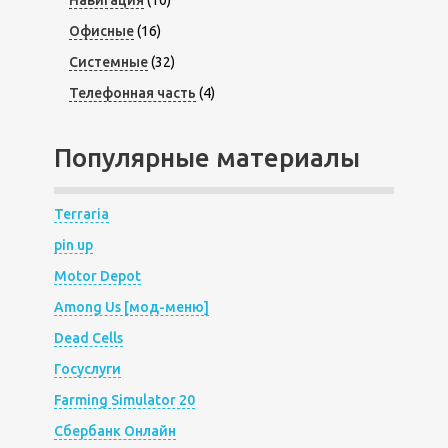
Навигация
(10)
Офисные
(16)
Системные
(32)
Телефонная часть
(4)
Популярные материалы
Terraria
pin up
Motor Depot
Among Us [мод-меню]
Dead Cells
Госуслуги
Farming Simulator 20
Сбербанк Онлайн