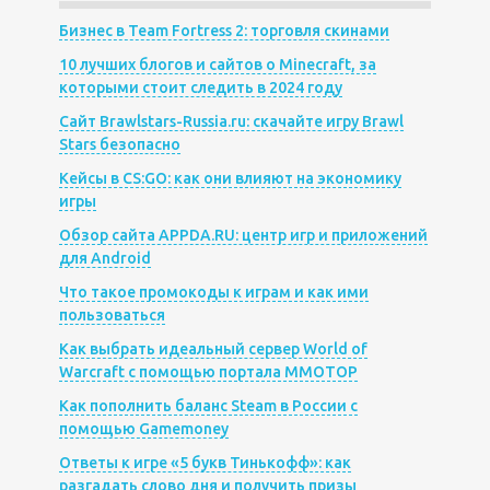
Бизнес в Team Fortress 2: торговля скинами
10 лучших блогов и сайтов о Minecraft, за
которыми стоит следить в 2024 году
Сайт Brawlstars-Russia.ru: скачайте игру Brawl
Stars безопасно
Кейсы в CS:GO: как они влияют на экономику
игры
Обзор сайта APPDA.RU: центр игр и приложений
для Android
Что такое промокоды к играм и как ими
пользоваться
Как выбрать идеальный сервер World of
Warcraft с помощью портала MMOTOP
Как пополнить баланс Steam в России с
помощью Gamemoney
Ответы к игре «5 букв Тинькофф»: как
разгадать слово дня и получить призы