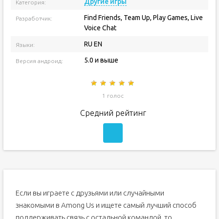
Другие игры
Категория:
Find Friends, Team Up, Play Games, Live
Разработчик:
Voice Chat
RU EN
Языки:
5.0 и выше
Версия андроид:
1 голос
Средний рейтинг
Если вы играете с друзьями или случайными
знакомыми в Among Us и ищете самый лучший способ
поддерживать связь с остальной командой, то