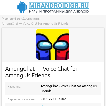
Главная
›
Игры
›
Другие игры
›
AmongChat — Voice Chat for Among Us Friends
AmongChat — Voice Chat for
Among Us Friends
AmongChat - Voice Chat for Among Us
Название:
Friends
2.8.1-221107402
Версия приложения: