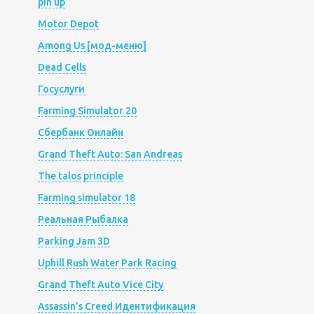
pin up
Motor Depot
Among Us [мод-меню]
Dead Cells
Госуслуги
Farming Simulator 20
Сбербанк Онлайн
Grand Theft Auto: San Andreas
The talos principle
Farming simulator 18
Реальная Рыбалка
Parking Jam 3D
Uphill Rush Water Park Racing
Grand Theft Auto Vice City
Assassin’s Creed Идентификация