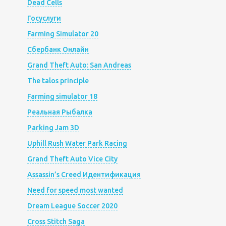
Dead Cells
Госуслуги
Farming Simulator 20
Сбербанк Онлайн
Grand Theft Auto: San Andreas
The talos principle
Farming simulator 18
Реальная Рыбалка
Parking Jam 3D
Uphill Rush Water Park Racing
Grand Theft Auto Vice City
Assassin’s Creed Идентификация
Need for speed most wanted
Dream League Soccer 2020
Cross Stitch Saga