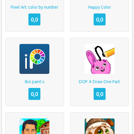
Pixel Art: color by number
Happy Color
0,0
0,0
Ibis paint x
DOP 4: Draw One Part
0,0
0,0