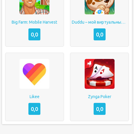
Big Farm: Mobile Harvest
Duddu – мой виртуальный питомец
0,0
0,0
Likee
Zynga Poker
0,0
0,0