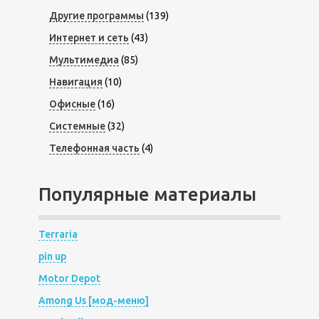
Другие программы
(139)
Интернет и сеть
(43)
Мультимедиа
(85)
Навигация
(10)
Офисные
(16)
Системные
(32)
Телефонная часть
(4)
Популярные материалы
Terraria
pin up
Motor Depot
Among Us [мод-меню]