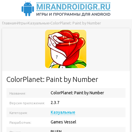
Главная
›
Игры
›
Казуальные
›
ColorPlanet: Paint by Number
ColorPlanet: Paint by Number
ColorPlanet: Paint by Number
Название:
2.3.7
Версия приложения:
Казуальные
Категория:
Games Vessel
Разработчик:
RU EN