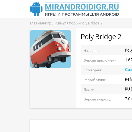
Главная
›
Игры
›
Симуляторы
›
Poly Bridge 2
Poly Bridge 2
Pol
Название:
1.6
Версия приложения:
Си
Категория:
Ref
Разработчик:
RU 
Языки:
7.0
Версия андроид: