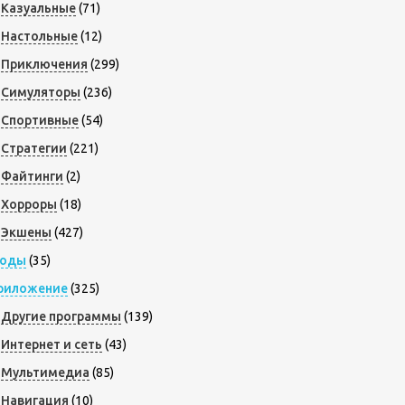
Казуальные
(71)
Настольные
(12)
Приключения
(299)
Симуляторы
(236)
Спортивные
(54)
Стратегии
(221)
Файтинги
(2)
Хорроры
(18)
Экшены
(427)
оды
(35)
риложение
(325)
Другие программы
(139)
Интернет и сеть
(43)
Мультимедиа
(85)
Навигация
(10)