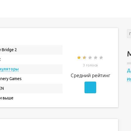
y Bridge 2
2
3 голоса
муляторы
Д
Средний рейтинг
inery Games
И
EN
 и выше