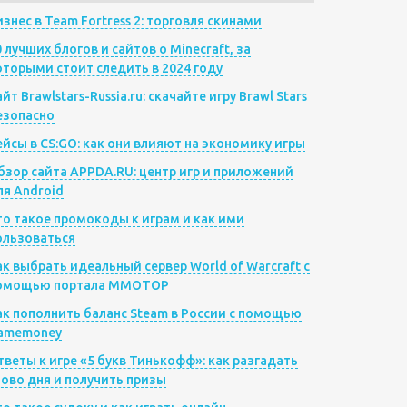
изнес в Team Fortress 2: торговля скинами
0 лучших блогов и сайтов о Minecraft, за
оторыми стоит следить в 2024 году
йт Brawlstars-Russia.ru: скачайте игру Brawl Stars
езопасно
ейсы в CS:GO: как они влияют на экономику игры
бзор сайта APPDA.RU: центр игр и приложений
ля Android
то такое промокоды к играм и как ими
ользоваться
ак выбрать идеальный сервер World of Warcraft с
омощью портала MMOTOP
ак пополнить баланс Steam в России с помощью
amemoney
тветы к игре «5 букв Тинькофф»: как разгадать
лово дня и получить призы