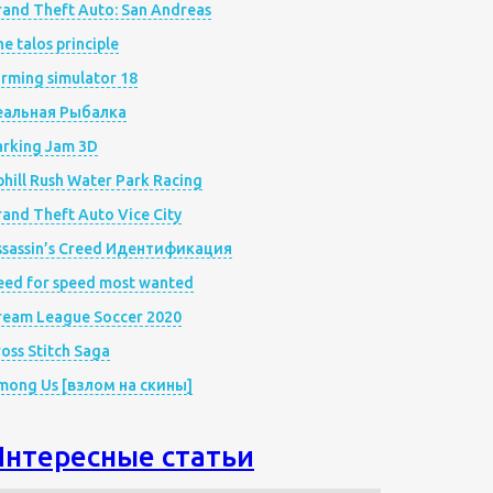
rand Theft Auto: San Andreas
e talos principle
rming simulator 18
еальная Рыбалка
arking Jam 3D
hill Rush Water Park Racing
and Theft Auto Vice City
ssassin’s Creed Идентификация
eed for speed most wanted
ream League Soccer 2020
oss Stitch Saga
mong Us [взлом на скины]
Интересные статьи