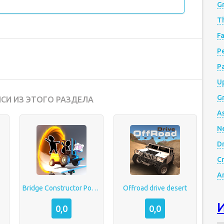
G
Th
Fa
Р
P
Up
Gr
СИ ИЗ ЭТОГО РАЗДЕЛА
A
N
D
Cr
A
Bridge Constructor Portal
Offroad drive desert
0,0
0,0