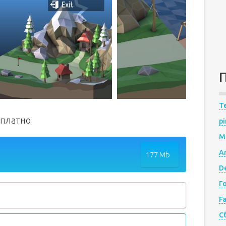
Te
сплатно
pi
M
A
177 Mb
De
Г
F
С