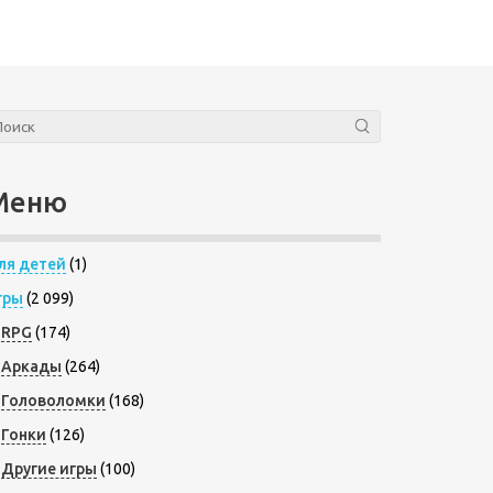
Меню
ля детей
(1)
гры
(2 099)
RPG
(174)
Аркады
(264)
Головоломки
(168)
Гонки
(126)
Другие игры
(100)