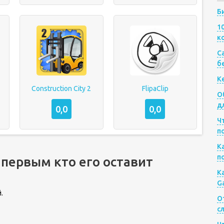
Б
1
к
Са
б
К
Construction City 2
FlipaClip
О
д
0,0
0,0
Ч
п
К
п
 первым кто его оставит
К
G
.
О
с