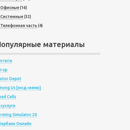
Офисные
(16)
Системные
(32)
Телефонная часть
(4)
Популярные материалы
rraria
n up
otor Depot
mong Us [мод-меню]
ad Cells
осуслуги
arming Simulator 20
бербанк Онлайн