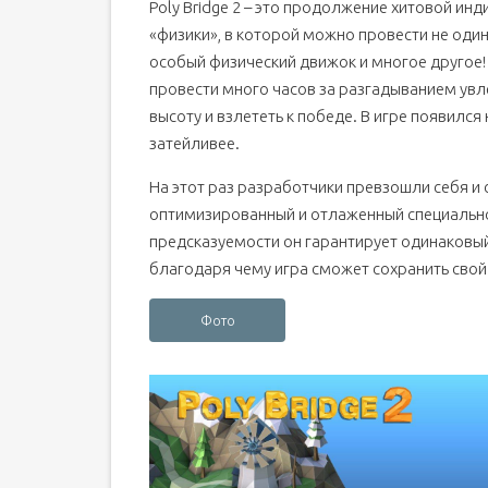
Poly Bridge 2 – это продолжение хитовой ин
«физики», в которой можно провести не один
особый физический движок и многое другое
провести много часов за разгадыванием ув
высоту и взлететь к победе. В игре появилс
затейливее.
На этот раз разработчики превзошли себя и
оптимизированный и отлаженный специально
предсказуемости он гарантирует одинаковый
благодаря чему игра сможет сохранить свой
Фото