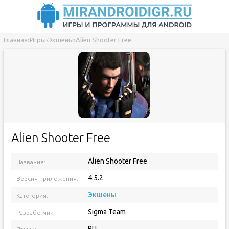
Главная
›
Игры
›
Экшены
›
Alien Shooter Free
Alien Shooter Free
Alien Shooter Free
Название:
4.5.2
Версия приложения:
Экшены
Категория:
Sigma Team
Разработчик:
RU