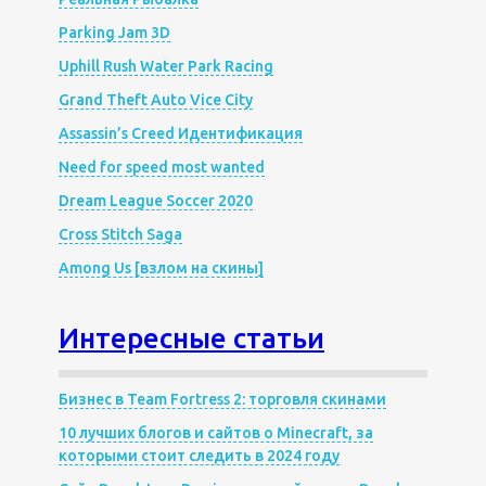
Parking Jam 3D
Uphill Rush Water Park Racing
Grand Theft Auto Vice City
Assassin’s Creed Идентификация
Need for speed most wanted
Dream League Soccer 2020
Cross Stitch Saga
Among Us [взлом на скины]
Интересные статьи
Бизнес в Team Fortress 2: торговля скинами
10 лучших блогов и сайтов о Minecraft, за
которыми стоит следить в 2024 году