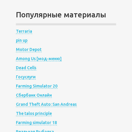
Популярные материалы
Terraria
pin up
Motor Depot
Among Us [мод-меню]
Dead Cells
Госуслуги
Farming Simulator 20
Сбербанк Онлайн
Grand Theft Auto: San Andreas
The talos principle
Farming simulator 18
Реальная Рыбалка