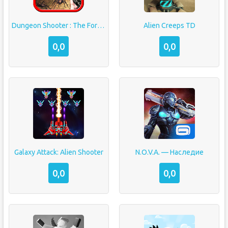
Dungeon Shooter : The Forgotten Temple
Alien Creeps TD
0,0
0,0
Galaxy Attack: Alien Shooter
N.O.V.A. — Наследие
0,0
0,0