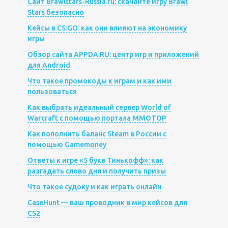
Сайт Brawlstars-Russia.ru: скачайте игру Brawl
Stars безопасно
Кейсы в CS:GO: как они влияют на экономику
игры
Обзор сайта APPDA.RU: центр игр и приложений
для Android
Что такое промокоды к играм и как ими
пользоваться
Как выбрать идеальный сервер World of
Warcraft с помощью портала MMOTOP
Как пополнить баланс Steam в России с
помощью Gamemoney
Ответы к игре «5 букв Тинькофф»: как
разгадать слово дня и получить призы
Что такое судоку и как играть онлайн
CaseHunt — ваш проводник в мир кейсов для
CS2