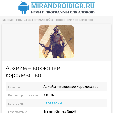
Главная
›
Игры
›
Стратегии
›
Архейм – воюющее королевство
Архейм – воюющее
королевство
Архейм – воюющее королевство
Название:
3.8.142
Версия приложения:
Стратегии
Категория:
Travian Games GmbH
Разработчик: