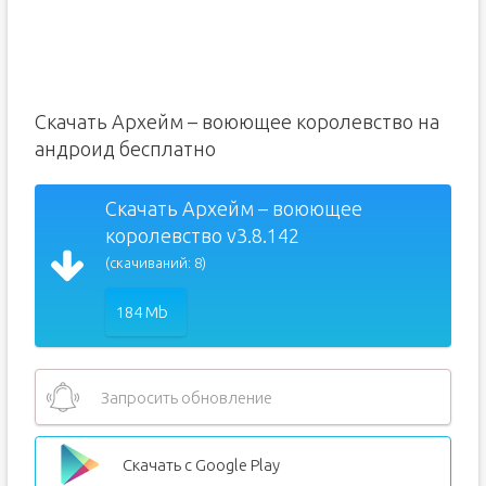
Скачать Архейм – воюющее королевство на
андроид бесплатно
Скачать Архейм – воюющее
королевство v3.8.142
(скачиваний: 8)
184 Mb
Запросить обновление
Скачать с Google Play