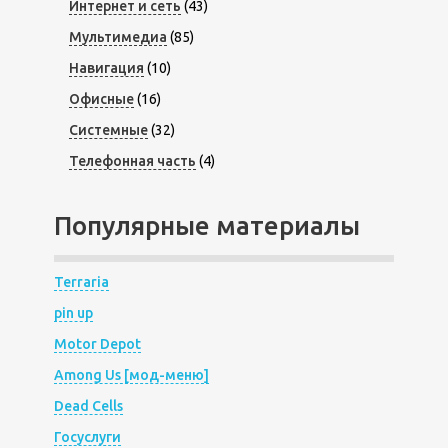
Интернет и сеть
(43)
Мультимедиа
(85)
Навигация
(10)
Офисные
(16)
Системные
(32)
Телефонная часть
(4)
Популярные материалы
Terraria
pin up
Motor Depot
Among Us [мод-меню]
Dead Cells
Госуслуги