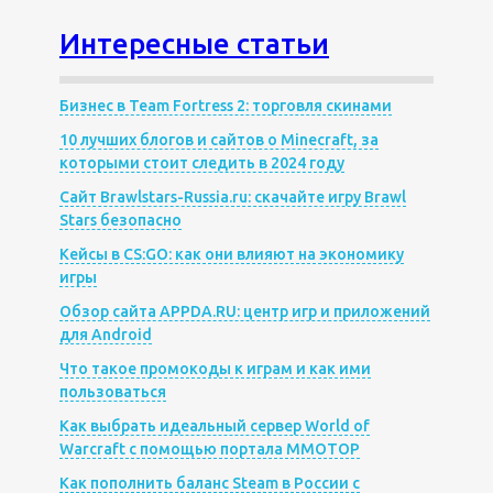
Интересные статьи
Бизнес в Team Fortress 2: торговля скинами
10 лучших блогов и сайтов о Minecraft, за
которыми стоит следить в 2024 году
Сайт Brawlstars-Russia.ru: скачайте игру Brawl
Stars безопасно
Кейсы в CS:GO: как они влияют на экономику
игры
Обзор сайта APPDA.RU: центр игр и приложений
для Android
Что такое промокоды к играм и как ими
пользоваться
Как выбрать идеальный сервер World of
Warcraft с помощью портала MMOTOP
Как пополнить баланс Steam в России с