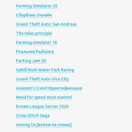
Farming Simulator 20
Сбербанк Онлайн
Grand Theft Auto: San Andreas
The talos principle
Farming simulator 18
Реальная Рыбалка
Parking Jam 3D
Uphill Rush Water Park Racing
Grand Theft Auto Vice City
Assassin’s Creed Идентификация
Need for speed most wanted
Dream League Soccer 2020
Cross Stitch Saga
Among Us [взлом на скины]