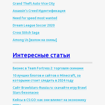
Grand Theft Auto Vice City
Assassin’s Creed Идентификация
Need for speed most wanted
Dream League Soccer 2020
Cross Stitch Saga
Among Us [взлом на скины]
Интересные статьи
Бизнес в Team Fortress 2: торговля скинами
10 лучших блогов и сайтов о Minecraft, за
которыми стоит следить в 2024 году
Сайт Brawlstars-Russia.ru: скачайте игру Brawl
Stars безопасно
Кейсы в CS:GO: как они влияют на экономику
игры