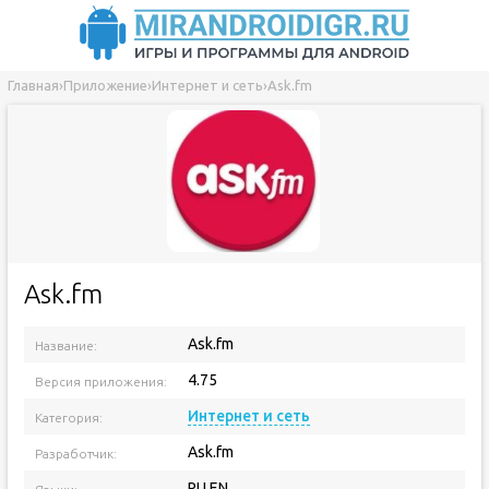
Главная
›
Приложение
›
Интернет и сеть
›
Ask.fm
Ask.fm
Ask.fm
Название:
4.75
Версия приложения:
Интернет и сеть
Категория:
Ask.fm
Разработчик:
RU EN