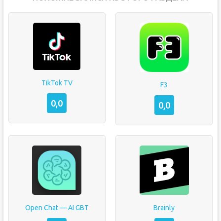
TikTok TV
F3
0,0
0,0
Open Chat — AI GBT
Brainly