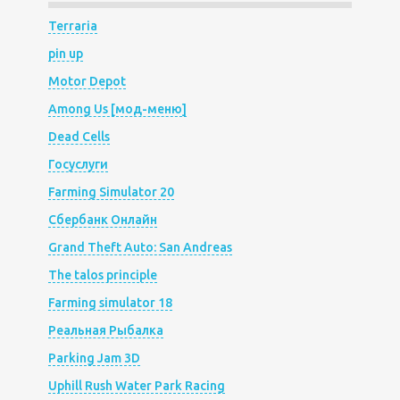
Terraria
pin up
Motor Depot
Among Us [мод-меню]
Dead Cells
Госуслуги
Farming Simulator 20
Сбербанк Онлайн
Grand Theft Auto: San Andreas
The talos principle
Farming simulator 18
Реальная Рыбалка
Parking Jam 3D
Uphill Rush Water Park Racing