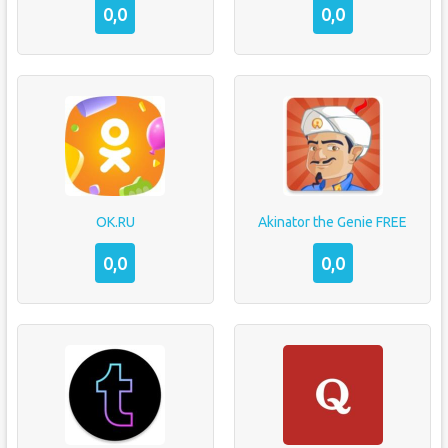
0,0
0,0
OK.RU
Akinator the Genie FREE
0,0
0,0