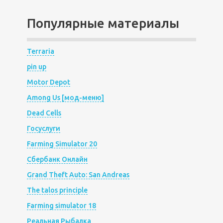
Популярные материалы
Terraria
pin up
Motor Depot
Among Us [мод-меню]
Dead Cells
Госуслуги
Farming Simulator 20
Сбербанк Онлайн
Grand Theft Auto: San Andreas
The talos principle
Farming simulator 18
Реальная Рыбалка