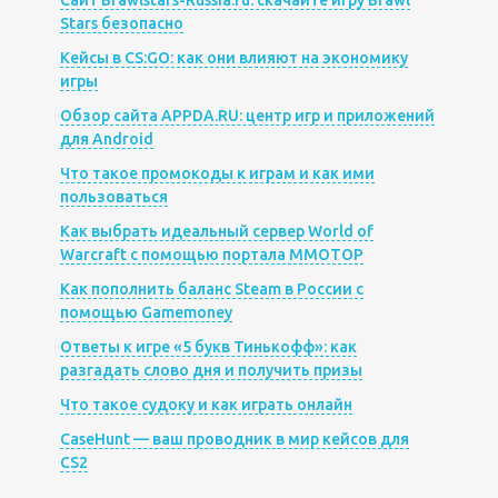
Сайт Brawlstars-Russia.ru: скачайте игру Brawl
Stars безопасно
Кейсы в CS:GO: как они влияют на экономику
игры
Обзор сайта APPDA.RU: центр игр и приложений
для Android
Что такое промокоды к играм и как ими
пользоваться
Как выбрать идеальный сервер World of
Warcraft с помощью портала MMOTOP
Как пополнить баланс Steam в России с
помощью Gamemoney
Ответы к игре «5 букв Тинькофф»: как
разгадать слово дня и получить призы
Что такое судоку и как играть онлайн
CaseHunt — ваш проводник в мир кейсов для
CS2