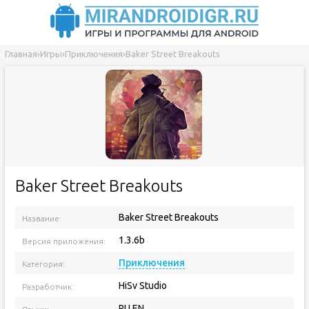
Главная
›
Игры
›
Приключения
›
Baker Street Breakouts
Baker Street Breakouts
Baker Street Breakouts
Название:
1.3.6b
Версия приложения:
Приключения
Категория:
HiSv Studio
Разработчик:
RU EN