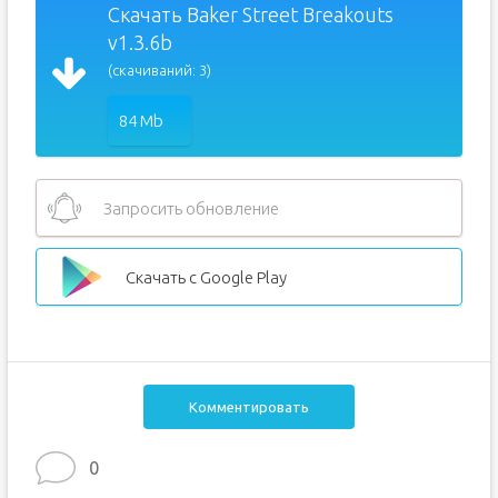
Скачать Baker Street Breakouts
v1.3.6b
(скачиваний: 3)
84 Mb
Запросить обновление
Скачать с Google Play
Комментировать
0