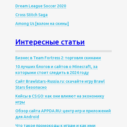
Dream League Soccer 2020
Cross Stitch Saga
Among Us [взлом на скины]
Интересные статьи
Бизнес в Team Fortress 2: торговля скинами
10 лучших блогов и сайтов о Minecraft, за
которыми стоит следить в 2024 году
Сайт Brawlstars-Russia.ru: скачайте игру Brawl
Stars безопасно
Кейсы в CS:GO: как они влияют на экономику
игры
Обзор сайта APPDA.RU: центр игр и приложений
для Android
Что такое промокоды к играм и как ими