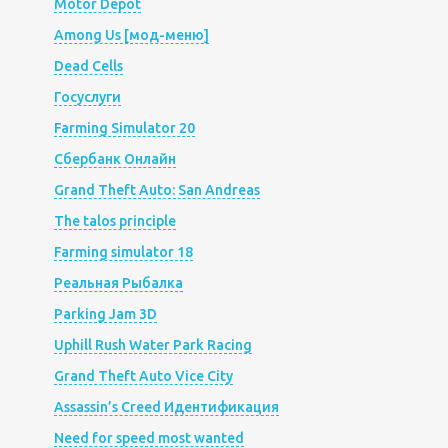
Motor Depot
Among Us [мод-меню]
Dead Cells
Госуслуги
Farming Simulator 20
Сбербанк Онлайн
Grand Theft Auto: San Andreas
The talos principle
Farming simulator 18
Реальная Рыбалка
Parking Jam 3D
Uphill Rush Water Park Racing
Grand Theft Auto Vice City
Assassin’s Creed Идентификация
Need for speed most wanted