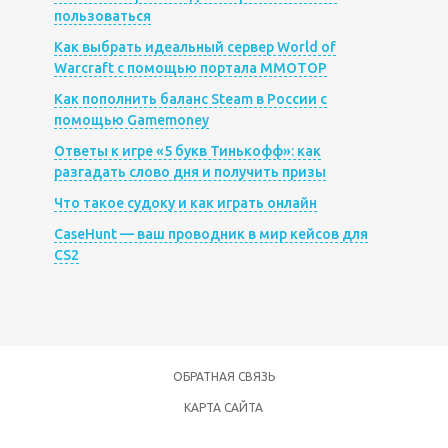
пользоваться
Как выбрать идеальный сервер World of
Warcraft с помощью портала MMOTOP
Как пополнить баланс Steam в России с
помощью Gamemoney
Ответы к игре «5 букв Тинькофф»: как
разгадать слово дня и получить призы
Что такое судоку и как играть онлайн
CaseHunt — ваш проводник в мир кейсов для
CS2
ОБРАТНАЯ СВЯЗЬ
КАРТА САЙТА