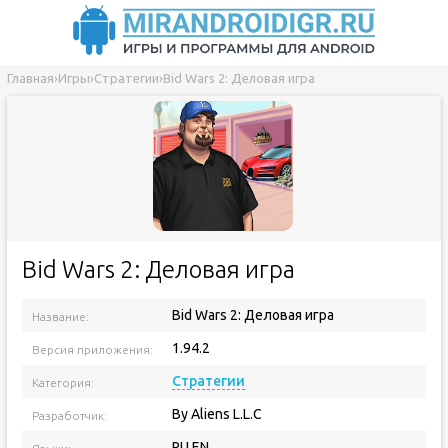
Главная
›
Игры
›
Стратегии
›
Bid Wars 2: Деловая игра
Bid Wars 2: Деловая игра
Bid Wars 2: Деловая игра
Название:
1.94.2
Версия приложения:
Стратегии
Категория:
By Aliens L.L.C
Разработчик:
RU EN