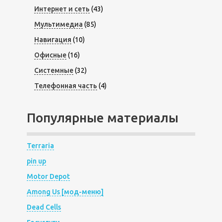
Интернет и сеть
(43)
Мультимедиа
(85)
Навигация
(10)
Офисные
(16)
Системные
(32)
Телефонная часть
(4)
Популярные материалы
Terraria
pin up
Motor Depot
Among Us [мод-меню]
Dead Cells