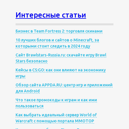
Интересные статьи
Бизнес в Team Fortress 2: торговля скинами
10 лучших блогов и сайтов о Minecraft, за
которыми стоит следить в 2024 году
Сайт Brawlstars-Russia.ru: скачайте игру Brawl
Stars безопасно
Кейсы в CS:GO: как они влияют на экономику
игры
Обзор сайта APPDA.RU: центр игр и приложений
для Android
Что такое промокоды к играм и как ими
пользоваться
Как выбрать идеальный сервер World of
Warcraft с помощью портала MMOTOP