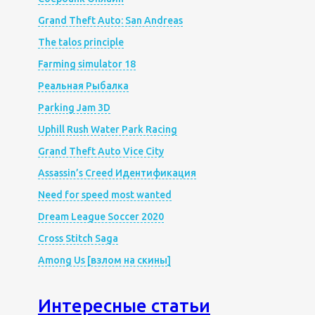
Grand Theft Auto: San Andreas
The talos principle
Farming simulator 18
Реальная Рыбалка
Parking Jam 3D
Uphill Rush Water Park Racing
Grand Theft Auto Vice City
Assassin’s Creed Идентификация
Need for speed most wanted
Dream League Soccer 2020
Cross Stitch Saga
Among Us [взлом на скины]
Интересные статьи