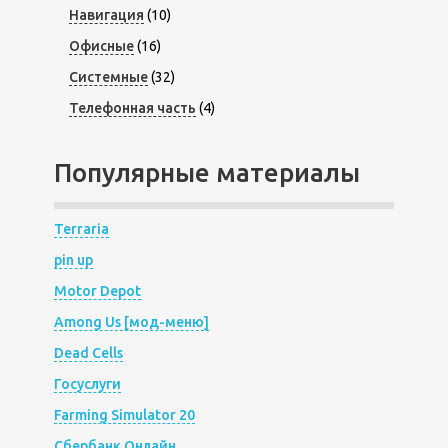
Навигация
(10)
Офисные
(16)
Системные
(32)
Телефонная часть
(4)
Популярные материалы
Terraria
pin up
Motor Depot
Among Us [мод-меню]
Dead Cells
Госуслуги
Farming Simulator 20
Сбербанк Онлайн