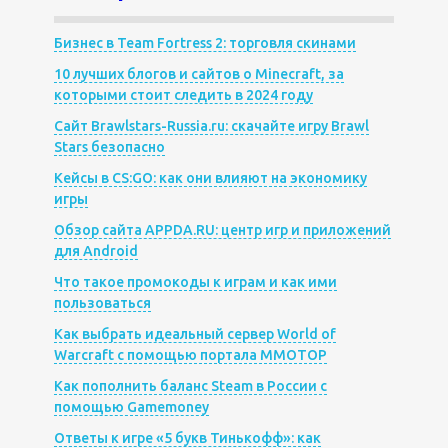
Бизнес в Team Fortress 2: торговля скинами
10 лучших блогов и сайтов о Minecraft, за
которыми стоит следить в 2024 году
Сайт Brawlstars-Russia.ru: скачайте игру Brawl
Stars безопасно
Кейсы в CS:GO: как они влияют на экономику
игры
Обзор сайта APPDA.RU: центр игр и приложений
для Android
Что такое промокоды к играм и как ими
пользоваться
Как выбрать идеальный сервер World of
Warcraft с помощью портала MMOTOP
Как пополнить баланс Steam в России с
помощью Gamemoney
Ответы к игре «5 букв Тинькофф»: как