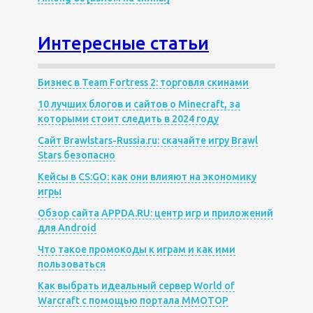
Интересные статьи
Бизнес в Team Fortress 2: торговля скинами
10 лучших блогов и сайтов о Minecraft, за
которыми стоит следить в 2024 году
Сайт Brawlstars-Russia.ru: скачайте игру Brawl
Stars безопасно
Кейсы в CS:GO: как они влияют на экономику
игры
Обзор сайта APPDA.RU: центр игр и приложений
для Android
Что такое промокоды к играм и как ими
пользоваться
Как выбрать идеальный сервер World of
Warcraft с помощью портала MMOTOP