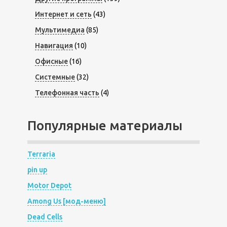
Интернет и сеть
(43)
Мультимедиа
(85)
Навигация
(10)
Офисные
(16)
Системные
(32)
Телефонная часть
(4)
Популярные материалы
Terraria
pin up
Motor Depot
Among Us [мод-меню]
Dead Cells