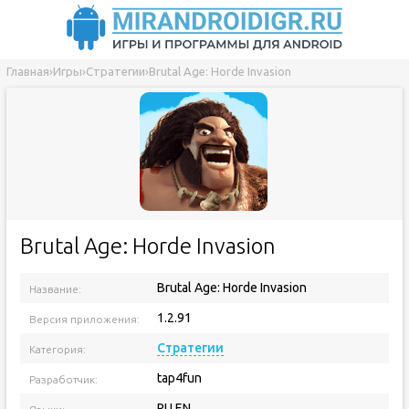
Главная
›
Игры
›
Стратегии
›
Brutal Age: Horde Invasion
Brutal Age: Horde Invasion
Brutal Age: Horde Invasion
Название:
1.2.91
Версия приложения:
Стратегии
Категория:
tap4fun
Разработчик:
RU EN