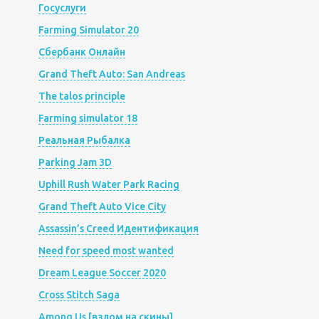
Госуслуги
Farming Simulator 20
Сбербанк Онлайн
Grand Theft Auto: San Andreas
The talos principle
Farming simulator 18
Реальная Рыбалка
Parking Jam 3D
Uphill Rush Water Park Racing
Grand Theft Auto Vice City
Assassin’s Creed Идентификация
Need for speed most wanted
Dream League Soccer 2020
Cross Stitch Saga
Among Us [взлом на скины]