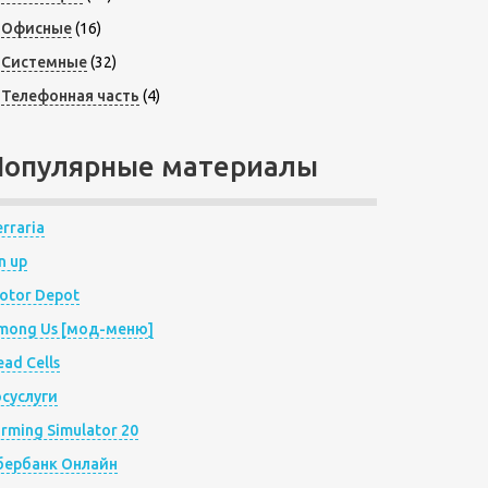
Офисные
(16)
Системные
(32)
Телефонная часть
(4)
Популярные материалы
rraria
n up
otor Depot
mong Us [мод-меню]
ad Cells
осуслуги
arming Simulator 20
бербанк Онлайн