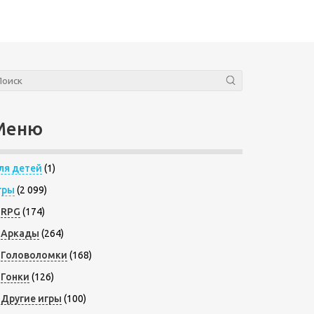
Меню
ля детей
(1)
гры
(2 099)
RPG
(174)
Аркады
(264)
Головоломки
(168)
Гонки
(126)
Другие игры
(100)