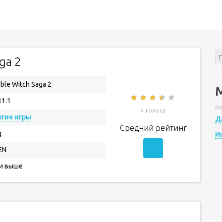
ga 2
ble Witch Saga 2
31.1
4 голоса
гие игры
Д
Средний рейтинг
g
И
EN
 и выше