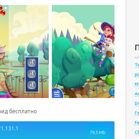
Te
pi
M
A
De
роид бесплатно
Г
F
v1.131.1
79,5 Mb
С