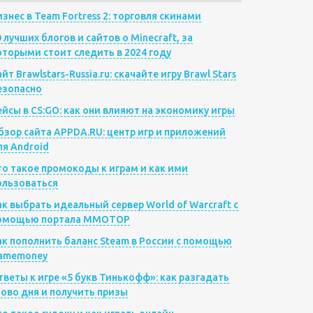
изнес в Team Fortress 2: торговля скинами
0 лучших блогов и сайтов о Minecraft, за
оторыми стоит следить в 2024 году
йт Brawlstars-Russia.ru: скачайте игру Brawl Stars
езопасно
ейсы в CS:GO: как они влияют на экономику игры
бзор сайта APPDA.RU: центр игр и приложений
ля Android
то такое промокоды к играм и как ими
ользоваться
ак выбрать идеальный сервер World of Warcraft с
омощью портала MMOTOP
ак пополнить баланс Steam в России с помощью
amemoney
тветы к игре «5 букв Тинькофф»: как разгадать
лово дня и получить призы