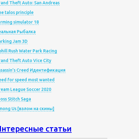
rand Theft Auto: San Andreas
e talos principle
rming simulator 18
еальная Рыбалка
arking Jam 3D
hill Rush Water Park Racing
and Theft Auto Vice City
ssassin’s Creed Идентификация
eed for speed most wanted
ream League Soccer 2020
oss Stitch Saga
mong Us [взлом на скины]
Интересные статьи