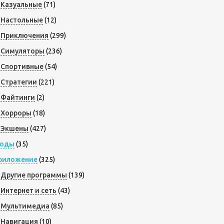
Казуальные
(71)
Настольные
(12)
Приключения
(299)
Симуляторы
(236)
Спортивные
(54)
Стратегии
(221)
Файтинги
(2)
Хорроры
(18)
Экшены
(427)
оды
(35)
риложение
(325)
Другие программы
(139)
Интернет и сеть
(43)
Мультимедиа
(85)
Навигация
(10)