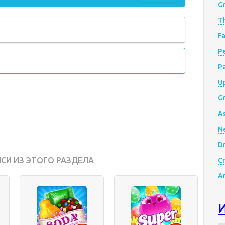
G
Th
Fa
Р
P
Up
Gr
A
N
D
СИ ИЗ ЭТОГО РАЗДЕЛА
Cr
A