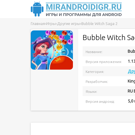
Главная
›
Игры
›
Другие игры
›
Bubble Witch Saga 2
Bubble Witch Sa
Bub
Название:
1.1
Версия приложения:
Дру
Категория:
Kin
Разработчик:
RU 
Языки:
5,0
Версия андроид: