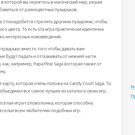
 в которой вы окунетесь в магический мир, решая
бавиться от разноцветных пузырьков.
ga 2 понадобится стрелять другими пузырями, чтобы
го цвета. То есть эта игра практически идентична
ько интересных нововведений.
пузырьки, вместо того чтобы давать вам
ни будут падать и отскакивать от нижней части
 как, например, Papa Pear Saga (которая также от
ну.
е карту, которая очень похожа на Candy Crush Saga. То
М
m объединил все самое лучшее из каталога своих игр.
П
 веселая игра-головоломка, которая способна
веселья всем любителям подобных игр.