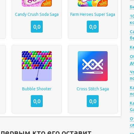
Б
Candy Crush Soda Saga
Farm Heroes Super Saga
1
к
0,0
0,0
Са
б
К
О
д
Ч
п
К
Bubble Shooter
Cross Stitch Saga
п
0,0
0,0
К
G
О
с
 первым кто его оставит