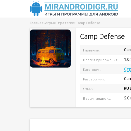
Главная
›
Игры
›
Стратегии
›
Camp Defense
Camp Defense
Cam
Название:
1.0
Версия приложения:
Ст
Категория:
Can
Разработчик:
RU 
Языки:
5.0
Версия андроид: