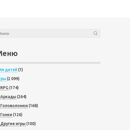
Меню
ля детей
(1)
гры
(2 099)
RPG
(174)
Аркады
(264)
Головоломки
(168)
Гонки
(126)
Другие игры
(100)