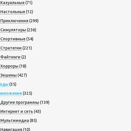
Казуальные
(71)
Настольные
(12)
Приключения
(299)
Симуляторы
(236)
Спортивные
(54)
Стратегии
(221)
Файтинги
(2)
Хорроры
(18)
Экшены
(427)
оды
(35)
риложение
(325)
Другие программы
(139)
Интернет и сеть
(43)
Мультимедиа
(85)
Навигация
(10)