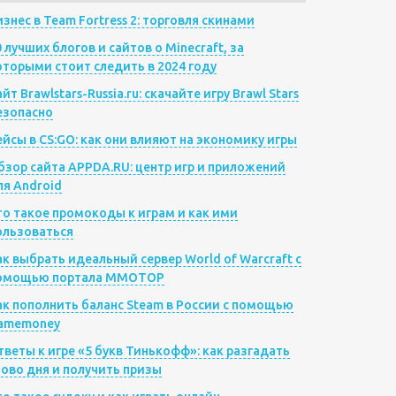
изнес в Team Fortress 2: торговля скинами
0 лучших блогов и сайтов о Minecraft, за
оторыми стоит следить в 2024 году
йт Brawlstars-Russia.ru: скачайте игру Brawl Stars
езопасно
ейсы в CS:GO: как они влияют на экономику игры
бзор сайта APPDA.RU: центр игр и приложений
ля Android
то такое промокоды к играм и как ими
ользоваться
ак выбрать идеальный сервер World of Warcraft с
омощью портала MMOTOP
ак пополнить баланс Steam в России с помощью
amemoney
тветы к игре «5 букв Тинькофф»: как разгадать
лово дня и получить призы