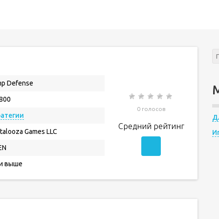
p Defense
.800
0 голосов
ратегии
Д
Средний рейтинг
talooza Games LLC
И
EN
 и выше