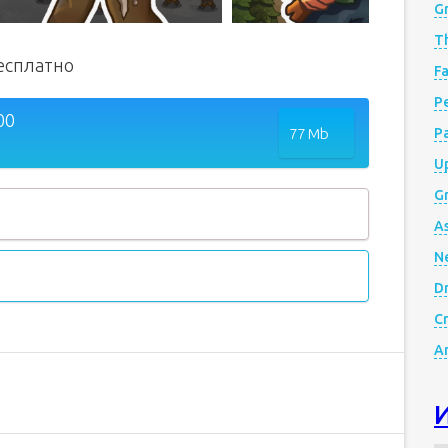
G
Th
есплатно
Fa
Р
00
77 Mb
P
Up
Gr
A
N
D
Cr
A