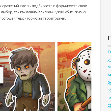
их сражений, где вы подбираете и формируете свою
выбор, так как вашим войскам нужно убить живых
 опустошая территорию за территорией.
Te
pi
M
A
De
Г
F
С