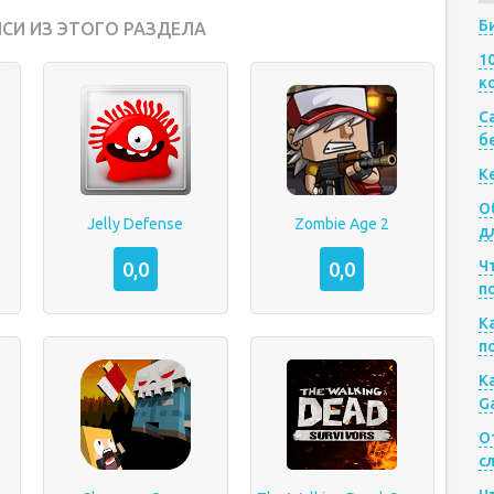
Б
СИ ИЗ ЭТОГО РАЗДЕЛА
1
к
Са
б
К
О
Jelly Defense
Zombie Age 2
д
Ч
0,0
0,0
п
К
п
К
G
О
с