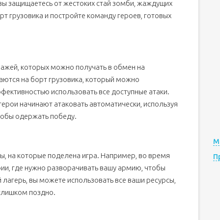
е вы защищаетесь от жестоких стай зомби, жаждущих
рт грузовика и постройте команду героев, готовых
ажей, которых можно получать в обмен на
аются на борт грузовика, который можно
фективностью использовать все доступные атаки.
 герои начинают атаковать автоматически, используя
тобы одержать победу.
М
, на которые поделена игра. Например, во время
П
рии, где нужно разворачивать вашу армию, чтобы
й лагерь, вы можете использовать все ваши ресурсы,
 слишком поздно.