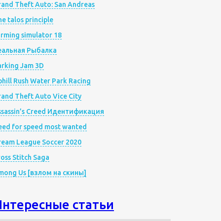
rand Theft Auto: San Andreas
e talos principle
rming simulator 18
еальная Рыбалка
arking Jam 3D
hill Rush Water Park Racing
and Theft Auto Vice City
ssassin’s Creed Идентификация
eed for speed most wanted
ream League Soccer 2020
oss Stitch Saga
mong Us [взлом на скины]
Интересные статьи