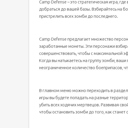
Camp Defense – это стратегическая игра, гд
добраться до вашей базы. Взбирайтесь на бо
пристрелить всех зомби до последнего.
Camp Defense предлагает множество персон
заработанные монеты. Эти персонажи взбир
совершенствовать, чтобы с максимальной эф
Когда вы натыкаетесь на группу зомби, ваши
неограниченное количество боеприпасов, ч
В главном меню можно переходить в разделы
игры вы будете попадать на разные террито
убить всех ходячих мертвецов. Развивая сво
чтобы остановить зомби до того, как станет