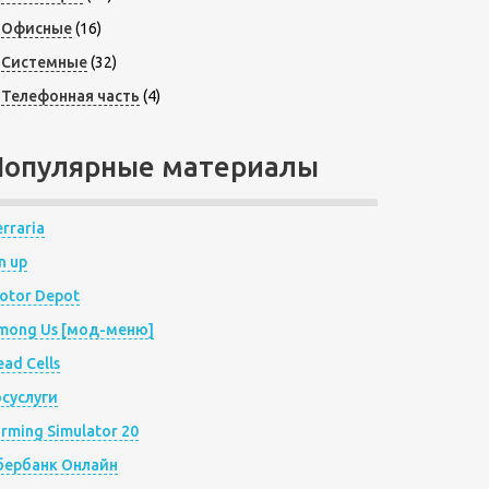
Офисные
(16)
Системные
(32)
Телефонная часть
(4)
Популярные материалы
rraria
n up
otor Depot
mong Us [мод-меню]
ad Cells
осуслуги
arming Simulator 20
бербанк Онлайн