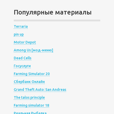
Популярные материалы
Terraria
pin up
Motor Depot
Among Us [мод-меню]
Dead Cells
Госуслуги
Farming Simulator 20
Сбербанк Онлайн
Grand Theft Auto: San Andreas
The talos principle
Farming simulator 18
Реальная Рыбалка