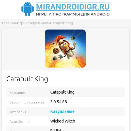
Главная
›
Игры
›
Казуальные
›
Catapult King
Catapult King
Catapult King
Название:
2.0.54.88
Версия приложения:
Казуальные
Категория:
Wicked Witch
Разработчик:
RU EN