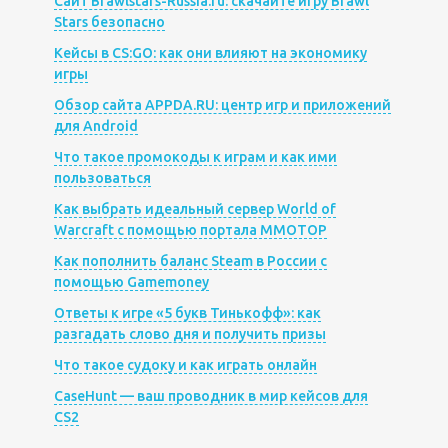
Сайт Brawlstars-Russia.ru: скачайте игру Brawl
Stars безопасно
Кейсы в CS:GO: как они влияют на экономику
игры
Обзор сайта APPDA.RU: центр игр и приложений
для Android
Что такое промокоды к играм и как ими
пользоваться
Как выбрать идеальный сервер World of
Warcraft с помощью портала MMOTOP
Как пополнить баланс Steam в России с
помощью Gamemoney
Ответы к игре «5 букв Тинькофф»: как
разгадать слово дня и получить призы
Что такое судоку и как играть онлайн
CaseHunt — ваш проводник в мир кейсов для
CS2