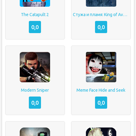
The Catapult 2
Стужа и пламя: King of Avalon
0,0
0,0
Modern Sniper
Meme Face Hide and Seek
0,0
0,0