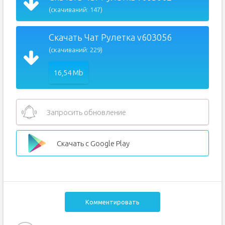
(скачиваний: 147)
Скачать Чат Рулетка v603056
(скачиваний: 229)
16,54 Mb
Запросить обновление
Скачать с Google Play
Комментировать