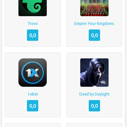
Trovo
Empire: Four Kingdoms
0,0
0,0
1xBet
Dead by Daylight
0,0
0,0