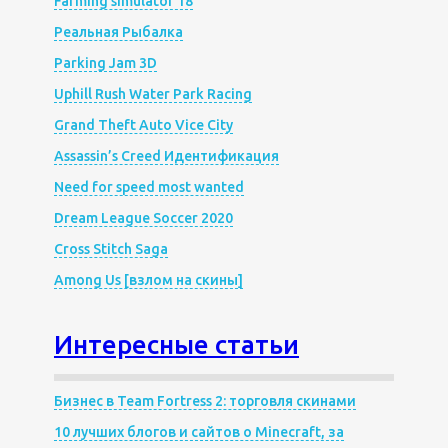
Farming simulator 18
Реальная Рыбалка
Parking Jam 3D
Uphill Rush Water Park Racing
Grand Theft Auto Vice City
Assassin’s Creed Идентификация
Need for speed most wanted
Dream League Soccer 2020
Cross Stitch Saga
Among Us [взлом на скины]
Интересные статьи
Бизнес в Team Fortress 2: торговля скинами
10 лучших блогов и сайтов о Minecraft, за