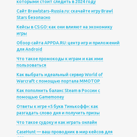
которыми стоит следить в 2024 году
Сайт Brawlstars-Russia.ru: скачайте игру Brawl
Stars безопасно
Кейсы в CS:GO: как они влияют на экономику
игры
Обзор сайта APPDA.RU: центр игр и приложений
для Android
Что такое промокоды к играм и как ими
пользоваться
Как выбрать идеальный сервер World of
Warcraft с помощью портала MMOTOP
Как пополнить баланс Steam в России с
помощью Gamemoney
Ответы к игре «5 букв Тинькофф»: как
разгадать слово дня и получить призы
Что такое судоку и как играть онлайн
CaseHunt — ваш проводник в мир кейсов для