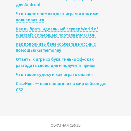
для Android
Что такое промокоды к играм и как ими
пользоваться
Как выбрать идеальный сервер World of
Warcraft с помощью портала MMOTOP
Как пополнить баланс Steam в России с
помощью Gamemoney
Ответы к игре «5 букв Тинькофф»: как
разгадать слово дня и получить призы
Что такое судоку и как играть онлайн
CaseHunt — ваш проводник в мир кейсов для
CS2
ОБРАТНАЯ СВЯЗЬ