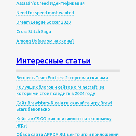
Assassin’s Creed Идентификация
Need for speed most wanted
Dream League Soccer 2020
Cross Stitch Saga
Among Us [взлом на скины]
Интересные статьи
Бизнес в Team Fortress 2: торговля скинами
10 лучших блогов и сайтов о Minecraft, за
которыми стоит следить в 2024 году
Сайт Brawlstars-Russia.ru: скачайте игру Brawl
Stars безопасно
Кейсы в CS:GO: как они влияют на экономику
игры
Обзор сайта APPDA.RU: центр игр и приложений