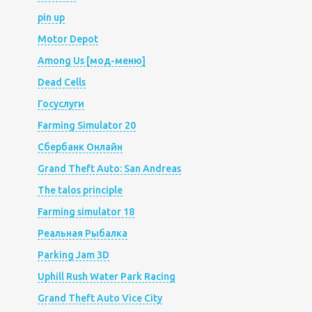
pin up
Motor Depot
Among Us [мод-меню]
Dead Cells
Госуслуги
Farming Simulator 20
Сбербанк Онлайн
Grand Theft Auto: San Andreas
The talos principle
Farming simulator 18
Реальная Рыбалка
Parking Jam 3D
Uphill Rush Water Park Racing
Grand Theft Auto Vice City