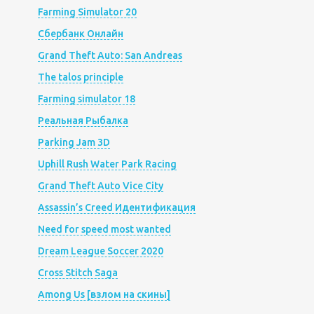
Farming Simulator 20
Сбербанк Онлайн
Grand Theft Auto: San Andreas
The talos principle
Farming simulator 18
Реальная Рыбалка
Parking Jam 3D
Uphill Rush Water Park Racing
Grand Theft Auto Vice City
Assassin’s Creed Идентификация
Need for speed most wanted
Dream League Soccer 2020
Cross Stitch Saga
Among Us [взлом на скины]