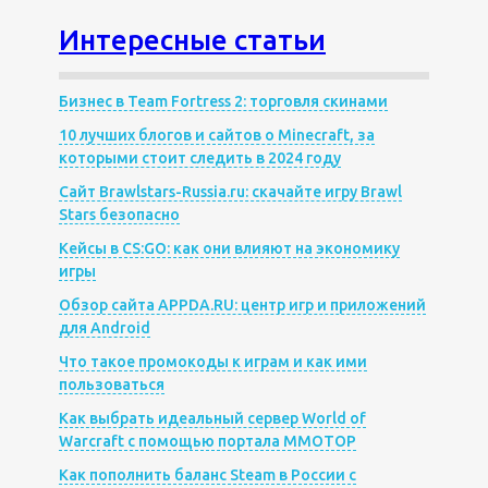
Интересные статьи
Бизнес в Team Fortress 2: торговля скинами
10 лучших блогов и сайтов о Minecraft, за
которыми стоит следить в 2024 году
Сайт Brawlstars-Russia.ru: скачайте игру Brawl
Stars безопасно
Кейсы в CS:GO: как они влияют на экономику
игры
Обзор сайта APPDA.RU: центр игр и приложений
для Android
Что такое промокоды к играм и как ими
пользоваться
Как выбрать идеальный сервер World of
Warcraft с помощью портала MMOTOP
Как пополнить баланс Steam в России с