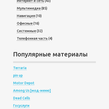
Интернет и сеть
(43)
Мультимедиа
(85)
Навигация
(10)
Офисные
(16)
Системные
(32)
Телефонная часть
(4)
Популярные материалы
Terraria
pin up
Motor Depot
Among Us [мод-меню]
Dead Cells
Госуслуги