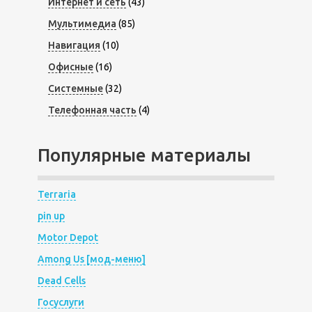
Интернет и сеть
(43)
Мультимедиа
(85)
Навигация
(10)
Офисные
(16)
Системные
(32)
Телефонная часть
(4)
Популярные материалы
Terraria
pin up
Motor Depot
Among Us [мод-меню]
Dead Cells
Госуслуги