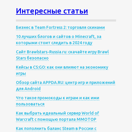
Интересные статьи
Бизнес в Team Fortress 2: торговля скинами
10 лучших блогов и сайтов о Minecraft, за
которыми стоит следить в 2024 году
Сайт Brawlstars-Russia.ru: скачайте игру Brawl
Stars безопасно
Кейсы в CS:GO: как они влияют на экономику
игры
Обзор сайта APPDA.RU: центр игр и приложений
для Android
Что такое промокоды к играм и как ими
пользоваться
Как выбрать идеальный сервер World of
Warcraft с помощью портала MMOTOP
Как пополнить баланс Steam в России с