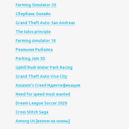
Farming Simulator 20
Сбербанк Онлайн
Grand Theft Auto: San Andreas
The talos principle
Farming simulator 18
Реальная Рыбалка
Parking Jam 3D
Uphill Rush Water Park Racing
Grand Theft Auto Vice City
Assassin’s Creed Идентификация
Need for speed most wanted
Dream League Soccer 2020
Cross Stitch Saga
Among Us [взлом на скины]