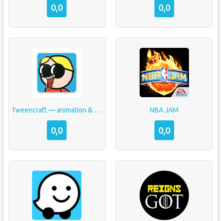
0,0
0,0
Tweencraft — animation & comics
NBA JAM
0,0
0,0