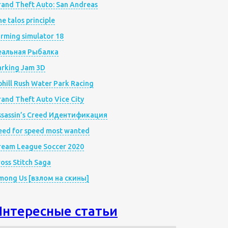
rand Theft Auto: San Andreas
e talos principle
rming simulator 18
еальная Рыбалка
arking Jam 3D
hill Rush Water Park Racing
and Theft Auto Vice City
ssassin’s Creed Идентификация
eed for speed most wanted
ream League Soccer 2020
oss Stitch Saga
mong Us [взлом на скины]
Интересные статьи