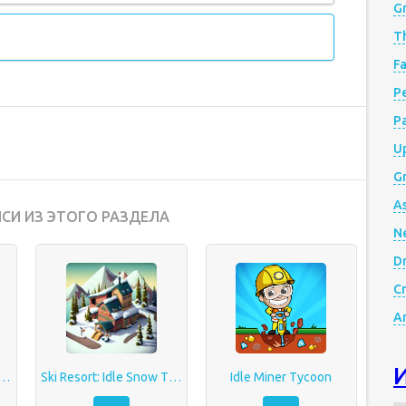
G
Th
Fa
Р
P
Up
Gr
A
СИ ИЗ ЭТОГО РАЗДЕЛА
N
D
Cr
A
Coaster Tycoon Touch
Ski Resort: Idle Snow Tycoon
Idle Miner Tycoon