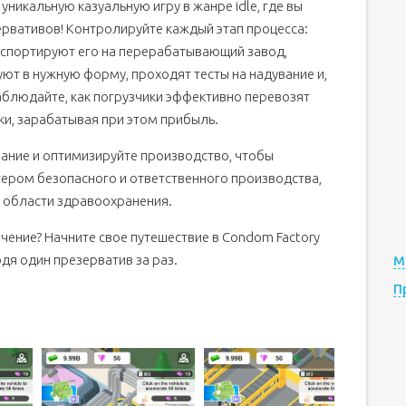
уникальную казуальную игру в жанре idle, где вы
рвативов! Контролируйте каждый этап процесса:
нспортируют его на перерабатывающий завод,
ют в нужную форму, проходят тесты на надувание и,
Наблюдайте, как погрузчики эффективно перевозят
ки, зарабатывая при этом прибыль.
ание и оптимизируйте производство, чтобы
тером безопасного и ответственного производства,
в области здравоохранения.
чение? Начните свое путешествие в Condom Factory
дя один презерватив за раз.
М
П