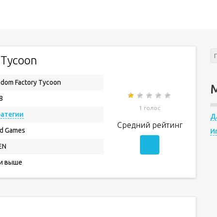
 Tycoon
dom Factory Tycoon
8
1 голос
ратегии
Д
Средний рейтинг
id Games
И
EN
 и выше