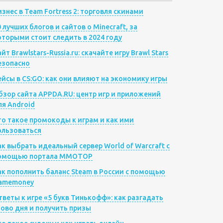
изнес в Team Fortress 2: торговля скинами
0 лучших блогов и сайтов о Minecraft, за
оторыми стоит следить в 2024 году
йт Brawlstars-Russia.ru: скачайте игру Brawl Stars
езопасно
ейсы в CS:GO: как они влияют на экономику игры
бзор сайта APPDA.RU: центр игр и приложений
ля Android
то такое промокоды к играм и как ими
ользоваться
ак выбрать идеальный сервер World of Warcraft с
омощью портала MMOTOP
ак пополнить баланс Steam в России с помощью
amemoney
тветы к игре «5 букв Тинькофф»: как разгадать
лово дня и получить призы