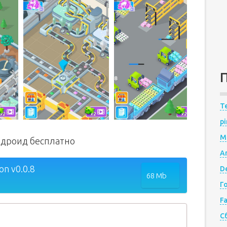
Te
pi
M
андроид бесплатно
A
n v0.0.8
De
68 Mb
Г
F
С