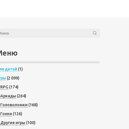
Меню
ля детей
(1)
гры
(2 099)
RPG
(174)
Аркады
(264)
Головоломки
(168)
Гонки
(126)
Другие игры
(100)