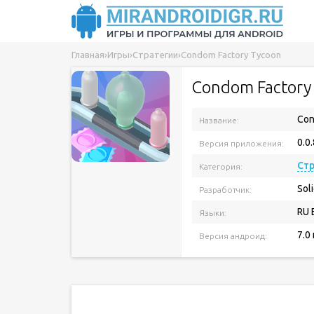
Главная
›
Игры
›
Стратегии
›
Condom Factory Tycoon
Condom Factory
Con
Название:
0.0.
Версия приложения:
Ст
Категория:
Sol
Разработчик:
RU 
Языки:
7.0
Версия андроид: