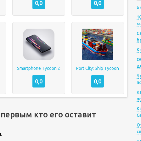
0,0
0,0
Б
1
к
Са
б
К
О
д
Smartphone Tycoon 2
Port City: Ship Tycoon
Ч
0,0
0,0
п
К
п
К
 первым кто его оставит
G
О
с
.