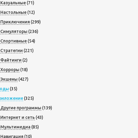
Казуальные
(71)
Настольные
(12)
Приключения
(299)
Симуляторы
(236)
Спортивные
(54)
Стратегии
(221)
Файтинги
(2)
Хорроры
(18)
Экшены
(427)
оды
(35)
риложение
(325)
Другие программы
(139)
Интернет и сеть
(43)
Мультимедиа
(85)
Навигация
(10)