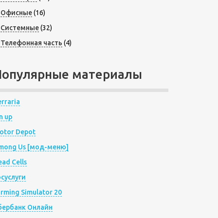
Офисные
(16)
Системные
(32)
Телефонная часть
(4)
Популярные материалы
rraria
n up
otor Depot
mong Us [мод-меню]
ad Cells
осуслуги
arming Simulator 20
бербанк Онлайн