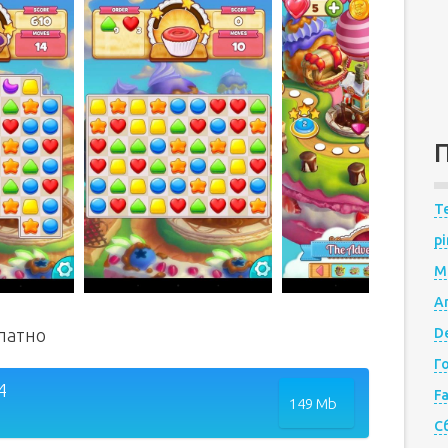
Te
pi
M
A
платно
De
Г
4
F
149 Mb
С