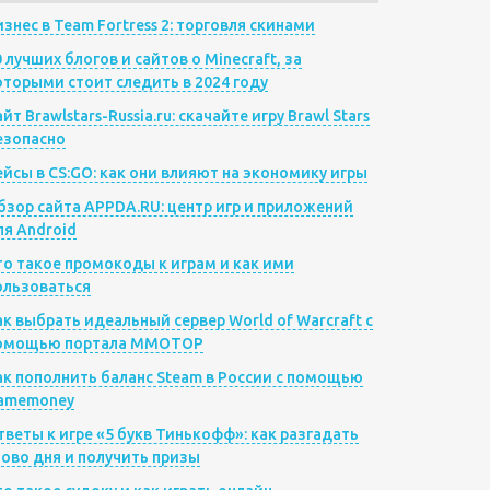
изнес в Team Fortress 2: торговля скинами
0 лучших блогов и сайтов о Minecraft, за
оторыми стоит следить в 2024 году
йт Brawlstars-Russia.ru: скачайте игру Brawl Stars
езопасно
ейсы в CS:GO: как они влияют на экономику игры
бзор сайта APPDA.RU: центр игр и приложений
ля Android
то такое промокоды к играм и как ими
ользоваться
ак выбрать идеальный сервер World of Warcraft с
омощью портала MMOTOP
ак пополнить баланс Steam в России с помощью
amemoney
тветы к игре «5 букв Тинькофф»: как разгадать
лово дня и получить призы